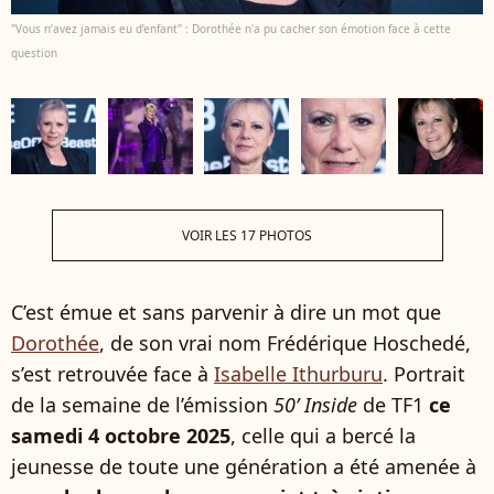
"Vous n’avez jamais eu d’enfant" : Dorothée n'a pu cacher son émotion face à cette
question
VOIR LES 17 PHOTOS
C’est émue et sans parvenir à dire un mot que
Dorothée
, de son vrai nom Frédérique Hoschedé,
s’est retrouvée face à
Isabelle Ithurburu
. Portrait
de la semaine de l’émission
50’ Inside
de TF1
ce
samedi 4 octobre 2025
, celle qui a bercé la
jeunesse de toute une génération a été amenée à