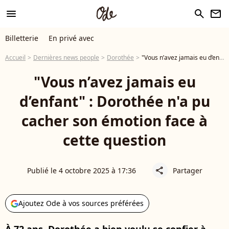
menu
search
newsletter
Billetterie
En privé avec
Accueil
Dernières news people
Dorothée
"Vous n’avez jamais eu d’enfant" : Dorothée n'a pu cacher son émotion face à cette question
"Vous n’avez jamais eu
d’enfant" : Dorothée n'a pu
cacher son émotion face à
cette question
Publié le 4 octobre 2025 à 17:36
Partager
share
Ajoutez Ode à vos sources préférées