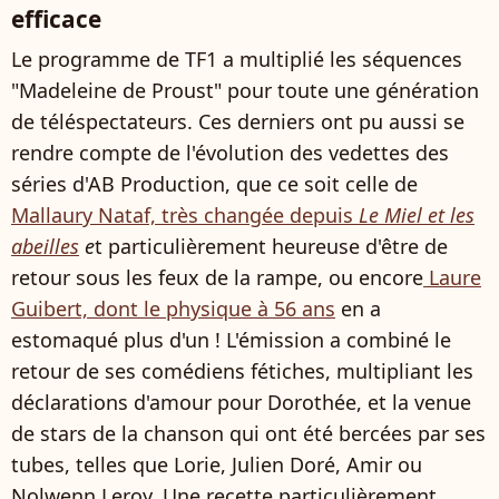
efficace
Le programme de TF1 a multiplié les séquences
"Madeleine de Proust" pour toute une génération
de téléspectateurs. Ces derniers ont pu aussi se
rendre compte de l'évolution des vedettes des
séries d'AB Production, que ce soit celle de
Mallaury Nataf, très changée depuis
Le Miel et les
abeilles
e
t particulièrement heureuse d'être de
retour sous les feux de la rampe, ou encore
Laure
Guibert, dont le physique à 56 ans
en a
estomaqué plus d'un ! L'émission a combiné le
retour de ses comédiens fétiches, multipliant les
déclarations d'amour pour Dorothée, et la venue
de stars de la chanson qui ont été bercées par ses
tubes, telles que Lorie, Julien Doré, Amir ou
Nolwenn Leroy. Une recette particulièrement