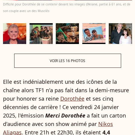
Difficile pour Dorothée de se contenir devant les images d'Ariane, partie à 61 ans, et de
son couple avec un des Musclés
VOIR LES 16 PHOTOS
Elle est indéniablement une des icônes de la
chaîne alors TF1 n'a pas fait dans la demi-mesure
pour honorer sa reine
Dorothée
et ses cinq
décennies de carrière ! Ce vendredi 24 janvier
2025, l'émission
Merci Dorothée
a fait un carton
d'audience avec son show animé par
Nikos
Aliagas
. Entre 21h et 22h30, ils étaient
4,4