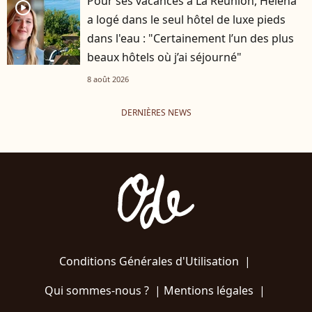
Pour ses vacances à La Réunion, Helena
player2
a logé dans le seul hôtel de luxe pieds
dans l'eau : "Certainement l’un des plus
beaux hôtels où j’ai séjourné"
8 août 2026
DERNIÈRES NEWS
Conditions Générales d'Utilisation
|
Qui sommes-nous ?
|
Mentions légales
|