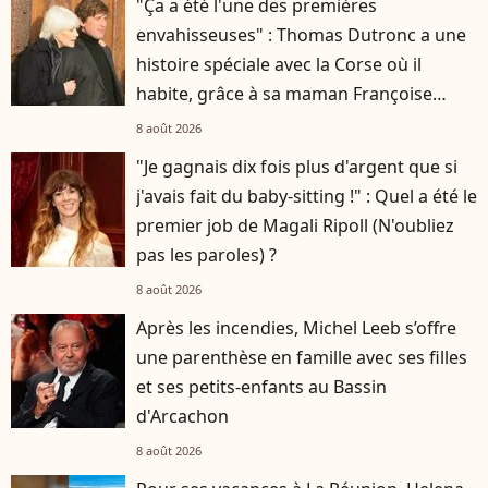
"Ça a été l'une des premières
envahisseuses" : Thomas Dutronc a une
histoire spéciale avec la Corse où il
habite, grâce à sa maman Françoise
Hardy
8 août 2026
"Je gagnais dix fois plus d'argent que si
j'avais fait du baby-sitting !" : Quel a été le
premier job de Magali Ripoll (N'oubliez
pas les paroles) ?
8 août 2026
Après les incendies, Michel Leeb s’offre
une parenthèse en famille avec ses filles
et ses petits-enfants au Bassin
d'Arcachon
8 août 2026