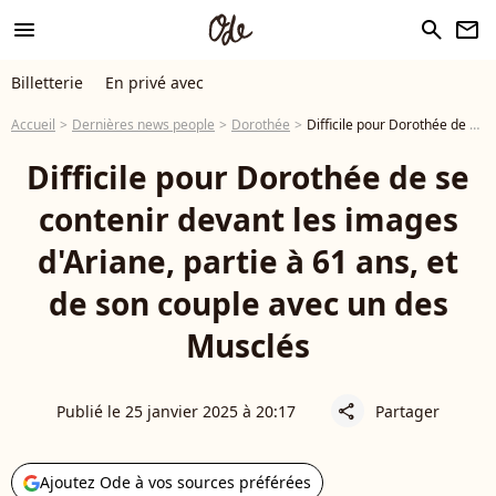
menu
search
newsletter
Billetterie
En privé avec
Accueil
Dernières news people
Dorothée
Difficile pour Dorothée de se contenir devant les images d'Ariane, partie à 61 ans, et de son couple avec un des Musclés
Difficile pour Dorothée de se
contenir devant les images
d'Ariane, partie à 61 ans, et
de son couple avec un des
Musclés
Publié le 25 janvier 2025 à 20:17
Partager
share
Ajoutez Ode à vos sources préférées