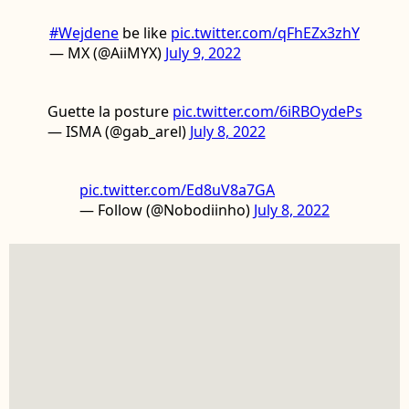
#Wejdene
be like
pic.twitter.com/qFhEZx3zhY
— MX (@AiiMYX)
July 9, 2022
Guette la posture
pic.twitter.com/6iRBOydePs
— ISMA (@gab_arel)
July 8, 2022
pic.twitter.com/Ed8uV8a7GA
— Follow (@Nobodiinho)
July 8, 2022