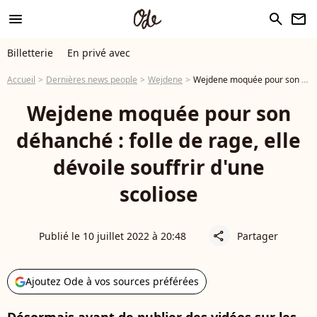
menu
search
newsletter
Billetterie
En privé avec
Accueil
Dernières news people
Wejdene
Wejdene moquée pour son déhanché : folle de rage, elle dévoile souffrir d'une scoliose
Wejdene moquée pour son
déhanché : folle de rage, elle
dévoile souffrir d'une
scoliose
Publié le 10 juillet 2022 à 20:48
Partager
share
Ajoutez Ode à vos sources préférées