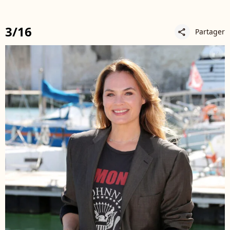
3/16
Partager
share