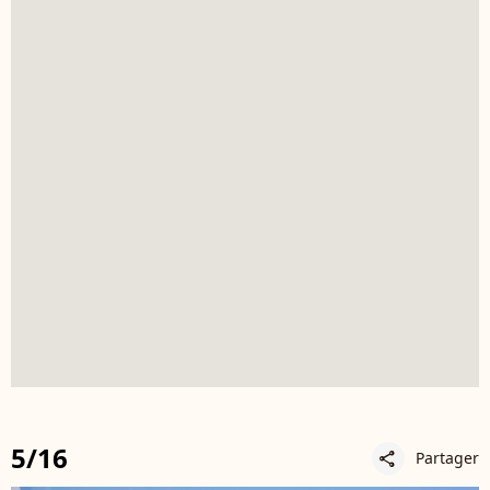
5/16
Partager
share