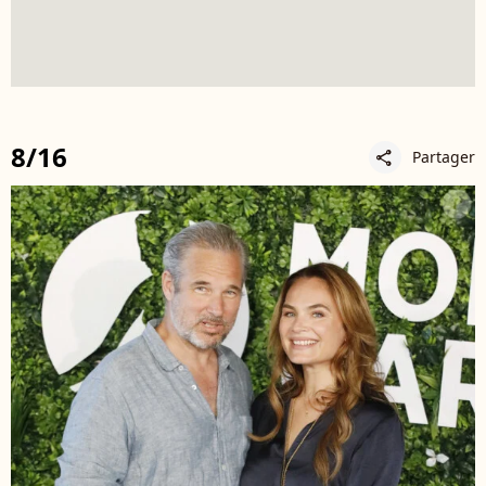
8/16
Partager
share