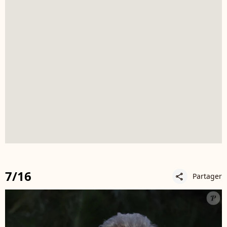
7/16
Partager
share