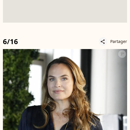
6/16
Partager
share