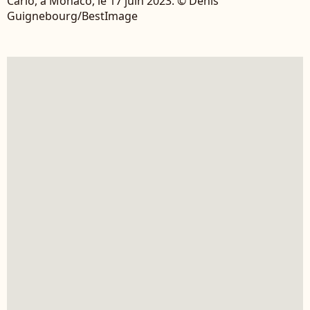
Carlo, à Monaco, le 17 juin 2023. © Denis
Guignebourg/BestImage