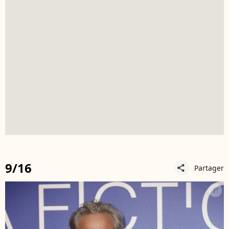
9/16
Partager
share