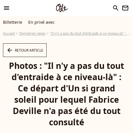
menu
search
newsletter
Billetterie
En privé avec
Accueil
Dernières news
"Il n'y a pas du tout d'entraide à ce niveau-là" : Ce départ d'Un si grand soleil pour lequel Fabrice Deville n'a pas été du tout consulté
arrow_left
RETOUR ARTICLE
Photos : "Il n'y a pas du tout
d'entraide à ce niveau-là" :
Ce départ d'Un si grand
soleil pour lequel Fabrice
Deville n'a pas été du tout
consulté