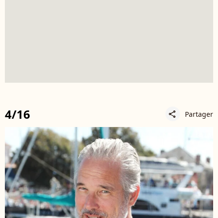
4/16
Partager
share