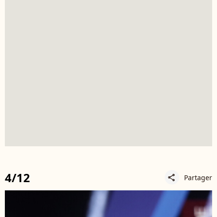
4/12
Partager
share