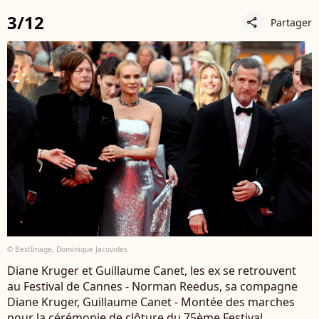
3/12
Partager
share
© BestImage, Dominique Jacovides
Diane Kruger et Guillaume Canet, les ex se retrouvent
au Festival de Cannes - Norman Reedus, sa compagne
Diane Kruger, Guillaume Canet - Montée des marches
pour la cérémonie de clôture du 75ème Festival