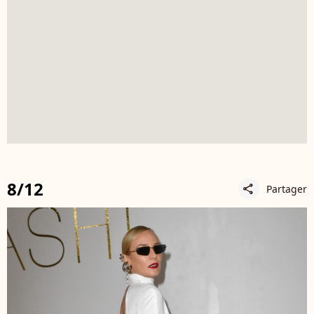
8/12
Partager
share