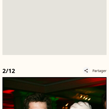
2/12
Partager
share