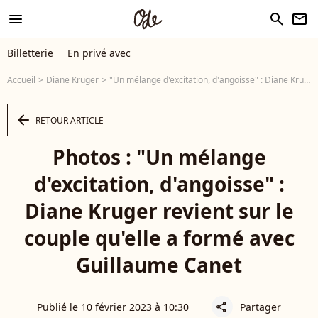
menu
search
newsletter
Billetterie
En privé avec
Accueil
Diane Kruger
"Un mélange d'excitation, d'angoisse" : Diane Kruger revient sur le couple qu'elle a formé avec Guillaume Canet
arrow_left
RETOUR ARTICLE
Photos : "Un mélange
d'excitation, d'angoisse" :
Diane Kruger revient sur le
couple qu'elle a formé avec
Guillaume Canet
Publié le 10 février 2023 à 10:30
Partager
share