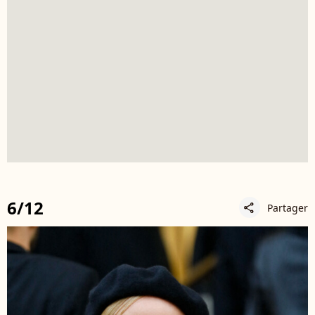
6/12
Partager
share