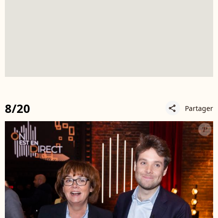
8/20
Partager
share