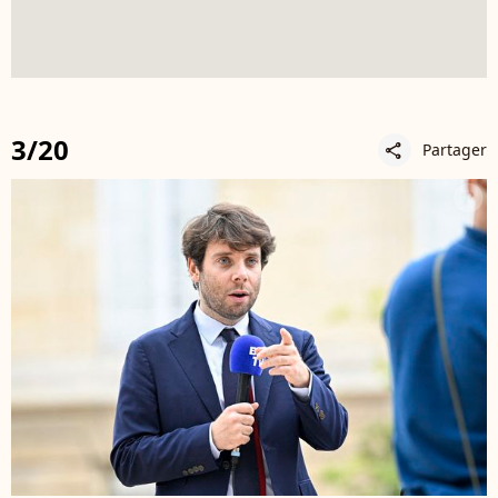
3/20
Partager
share