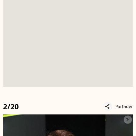
2/20
Partager
share