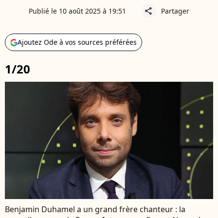
Publié le 10 août 2025 à 19:51
Partager
share
Ajoutez Ode à vos sources préférées
1/20
Benjamin Duhamel a un grand frère chanteur : la