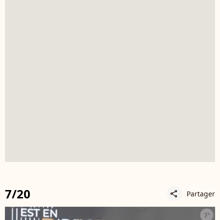
7/20
Partager
share