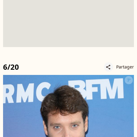
6/20
Partager
share