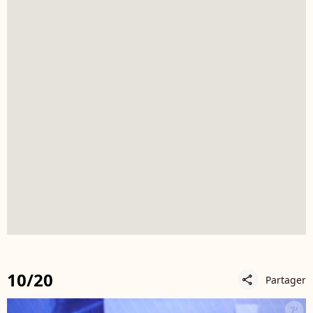
10/20
Partager
share