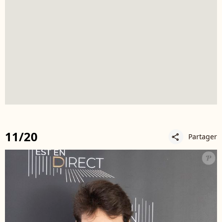
11/20
Partager
share