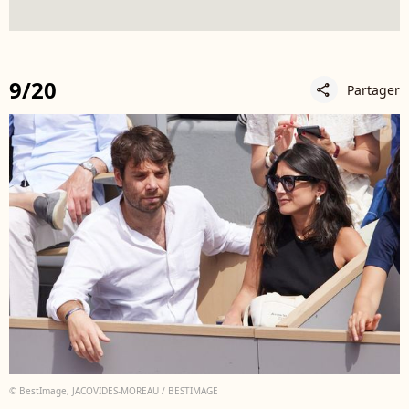
9/20
Partager
share
© BestImage, JACOVIDES-MOREAU / BESTIMAGE