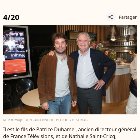
4/20
Partager
share
© BestImage, BERTRAND RINDOFF PETROFF / BESTIMAGE
Il est le fils de Patrice Duhamel, ancien directeur général
de France Télévisions, et de Nathalie Saint-Cricq,