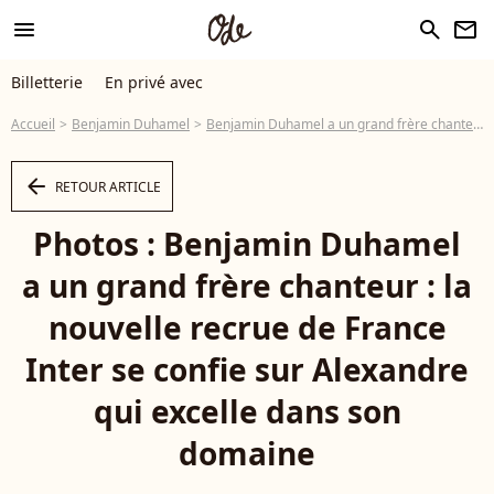
menu
search
newsletter
Billetterie
En privé avec
Accueil
Benjamin Duhamel
Benjamin Duhamel a un grand frère chanteur : la nouvelle recrue de France Inter se confie sur Alexandre qui excelle dans son domaine
arrow_left
RETOUR ARTICLE
Photos : Benjamin Duhamel
a un grand frère chanteur : la
nouvelle recrue de France
Inter se confie sur Alexandre
qui excelle dans son
domaine