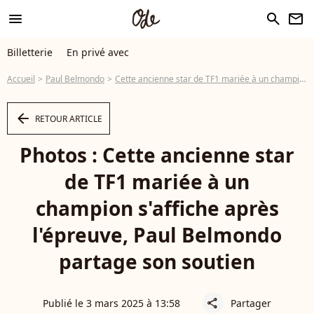
menu
search
newsletter
Billetterie
En privé avec
Accueil
Paul Belmondo
Cette ancienne star de TF1 mariée à un champion s'affiche après l'épreuve, Paul Belmondo partage son soutien
arrow_left
RETOUR ARTICLE
Photos : Cette ancienne star
de TF1 mariée à un
champion s'affiche après
l'épreuve, Paul Belmondo
partage son soutien
Publié le 3 mars 2025 à 13:58
Partager
share