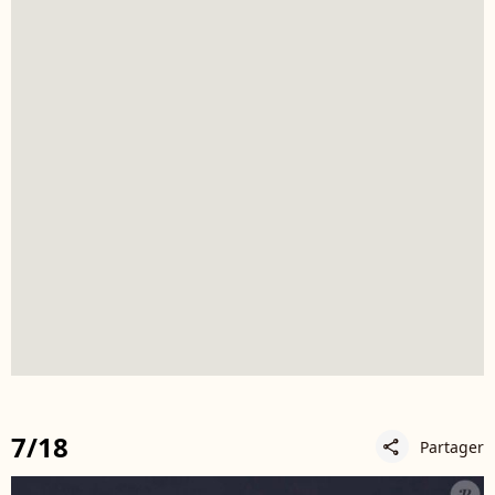
7/18
Partager
share