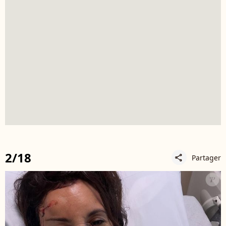
2/18
Partager
share