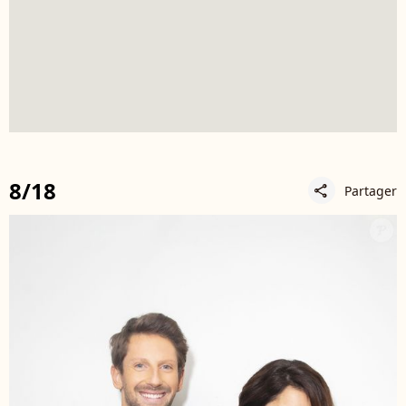
8/18
Partager
share