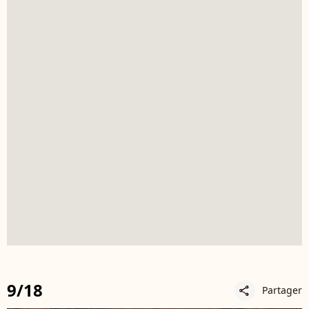
9/18
Partager
share