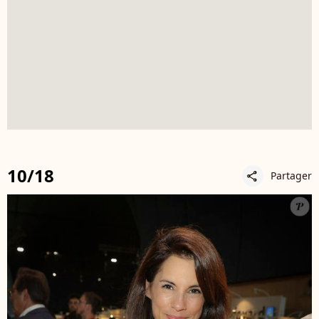
10/18
Partager
share