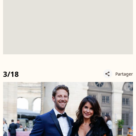
3/18
Partager
share