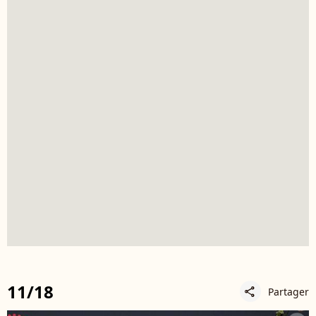
11/18
Partager
share