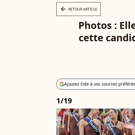
arrow_left
RETOUR ARTICLE
Photos : Ell
cette candi
Ajoutez Ode à vos sources préféré
1/19