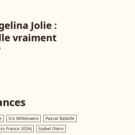
elina Jolie :
lle vraiment
?
ances
e
Iris Mittenaere
Pascal Bataille
iss France 2024)
Isabel Otero