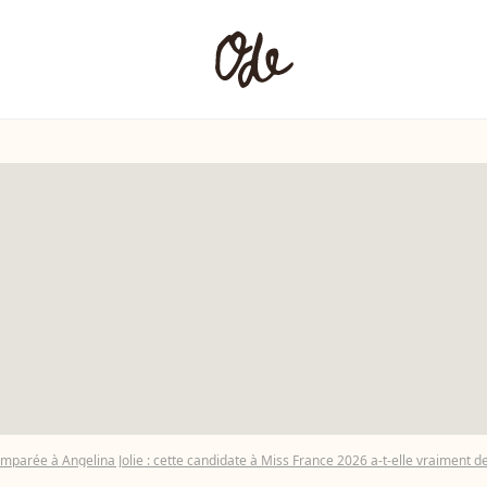
mparée à Angelina Jolie : cette candidate à Miss France 2026 a-t-elle vraiment des