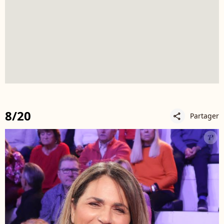
8/20
Partager
share