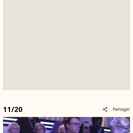
11/20
Partager
share