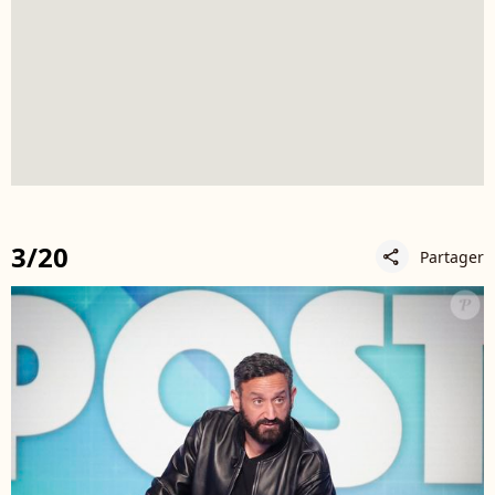
3/20
Partager
share