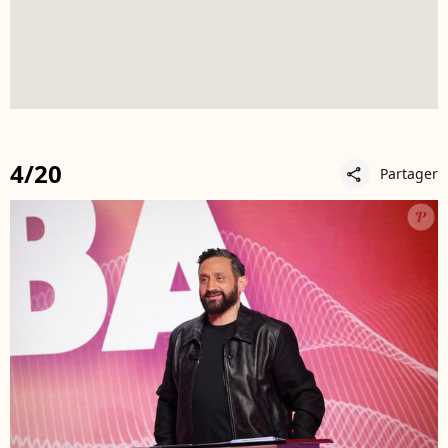
4/20
Partager
share