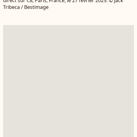
direct sur C8, Paris, France, le 27 fevrier 2025. © Jack
Tribeca / Bestimage