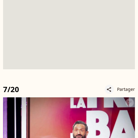
7/20
Partager
share