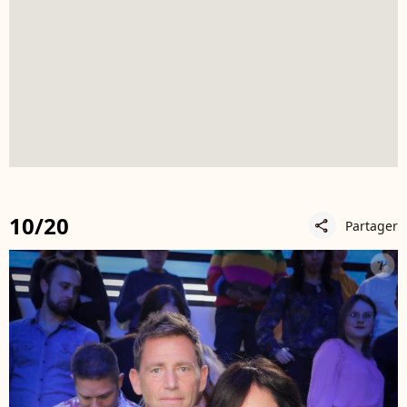
10/20
Partager
share