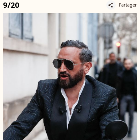
9/20
Partager
share