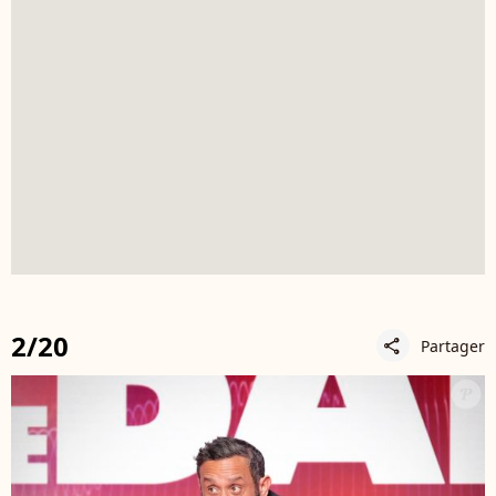
2/20
Partager
share