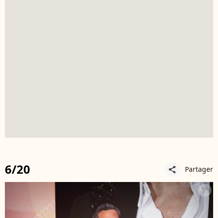
6/20
Partager
share