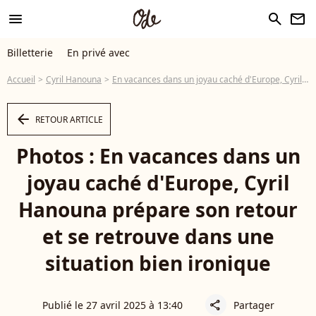
menu
search
newsletter
Billetterie
En privé avec
Accueil
Cyril Hanouna
En vacances dans un joyau caché d'Europe, Cyril Hanouna prépare son retour et se retrouve dans une situation bien ironique
arrow_left
RETOUR ARTICLE
Photos : En vacances dans un
joyau caché d'Europe, Cyril
Hanouna prépare son retour
et se retrouve dans une
situation bien ironique
Publié le 27 avril 2025 à 13:40
Partager
share