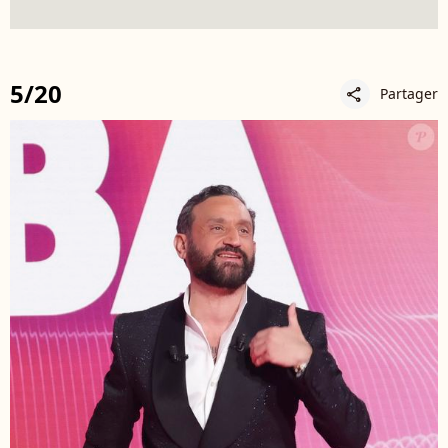
5/20
Partager
share