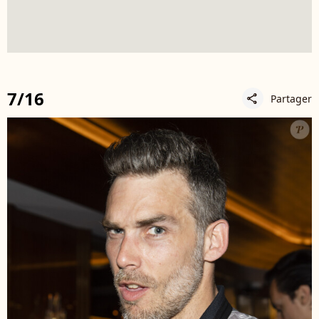
7/16
Partager
share