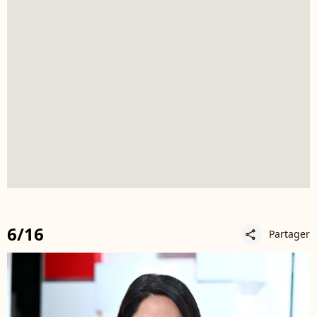
6/16
Partager
share