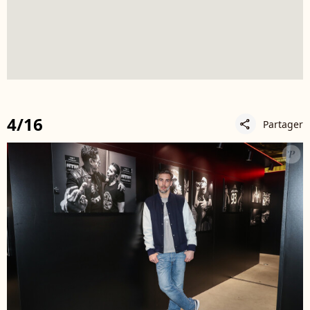
4/16
Partager
share