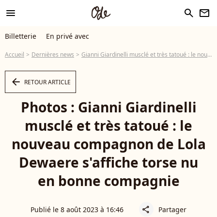
menu
search
newsletter
Billetterie
En privé avec
Accueil
Dernières news
Gianni Giardinelli musclé et très tatoué : le nouveau compagnon de Lola Dewaere s'affiche torse nu en bonne compagnie
arrow_left
RETOUR ARTICLE
Photos : Gianni Giardinelli
musclé et très tatoué : le
nouveau compagnon de Lola
Dewaere s'affiche torse nu
en bonne compagnie
Publié le 8 août 2023 à 16:46
Partager
share