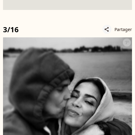
3/16
Partager
share