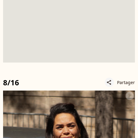
8/16
Partager
share