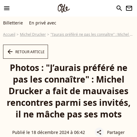
menu
search
newsletter
Billetterie
En privé avec
Accueil
Michel Drucker
"J’aurais préféré ne pas les connaître" : Michel Drucker a fait de mauvaises rencontres parmi ses invités, il ne mâche pas ses mots
arrow_left
RETOUR ARTICLE
Photos : "J’aurais préféré ne
pas les connaître" : Michel
Drucker a fait de mauvaises
rencontres parmi ses invités,
il ne mâche pas ses mots
Publié le 18 décembre 2024 à 06:42
Partager
share