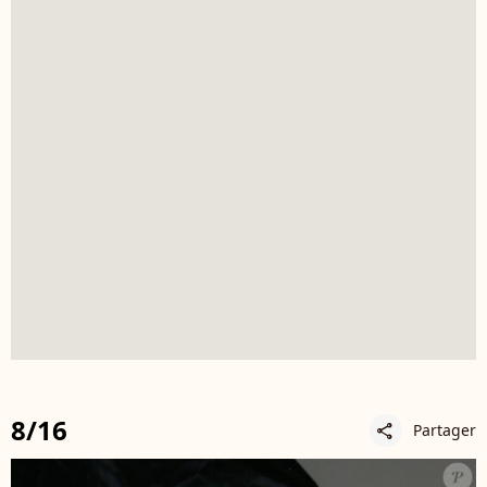
8/16
Partager
share