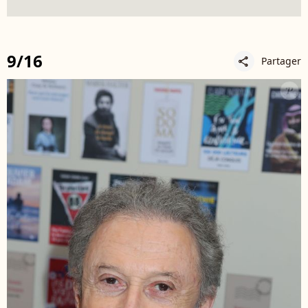
9/16
Partager
share