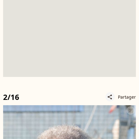
2/16
Partager
share