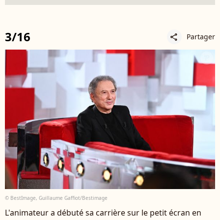
3/16
Partager
share
© BestImage, Guillaume Gaffiot/Bestimage
L'animateur a débuté sa carrière sur le petit écran en