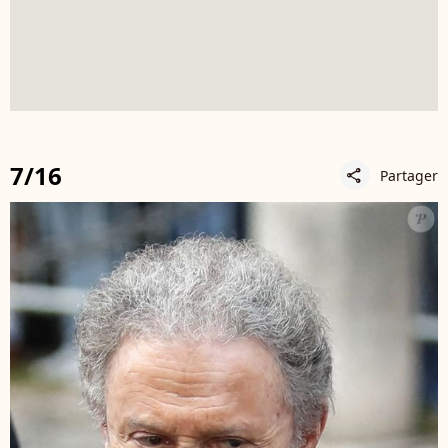
7/16
Partager
share