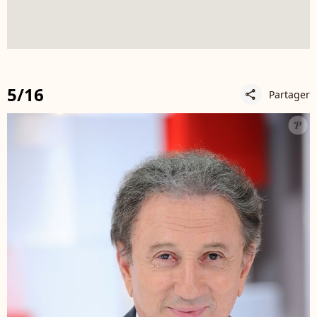
5/16
Partager
share