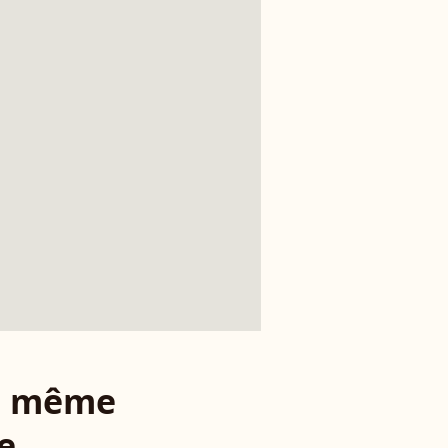
le même
e