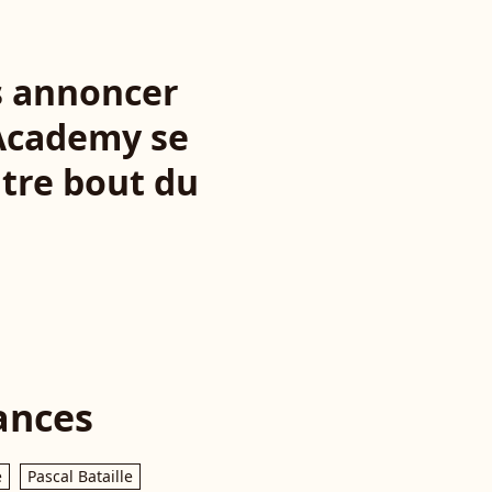
us annoncer
r Academy se
utre bout du
ances
e
Pascal Bataille