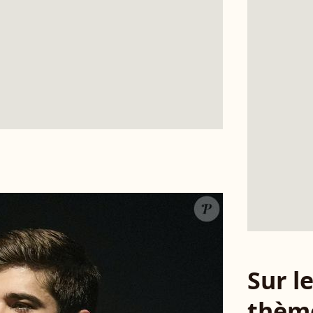
Sur 
thèm