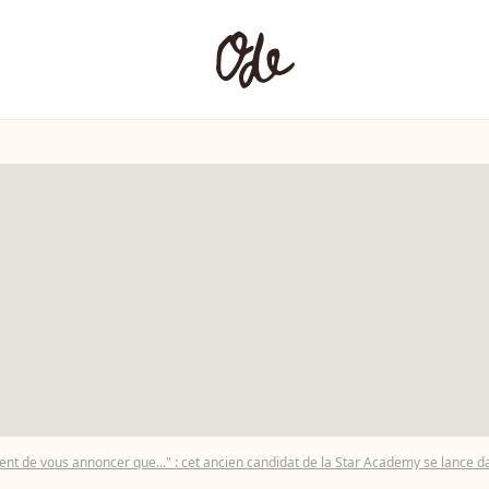
ent de vous annoncer que..." : cet ancien candidat de la Star Academy se lance dan