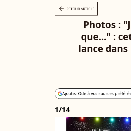
arrow_left
RETOUR ARTICLE
Photos : "
que..." : c
lance dans 
Ajoutez Ode à vos sources préféré
1/14