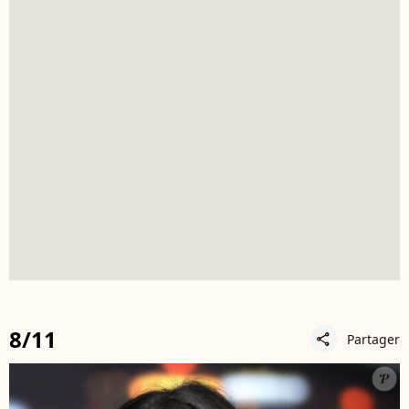
8/11
Partager
share