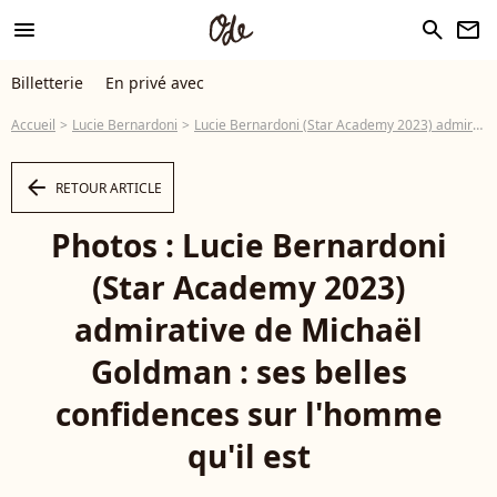
menu
search
newsletter
Billetterie
En privé avec
Accueil
Lucie Bernardoni
Lucie Bernardoni (Star Academy 2023) admirative de Michaël Goldman : ses belles confidences sur l'homme qu'il est
arrow_left
RETOUR ARTICLE
Photos : Lucie Bernardoni
(Star Academy 2023)
admirative de Michaël
Goldman : ses belles
confidences sur l'homme
qu'il est