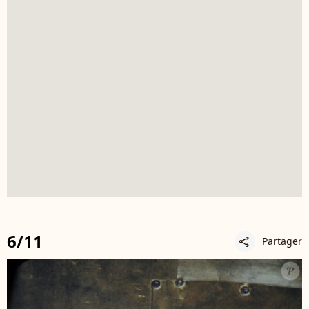
6/11
Partager
share