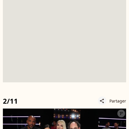
2/11
Partager
share