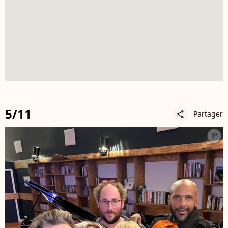
5/11
Partager
share