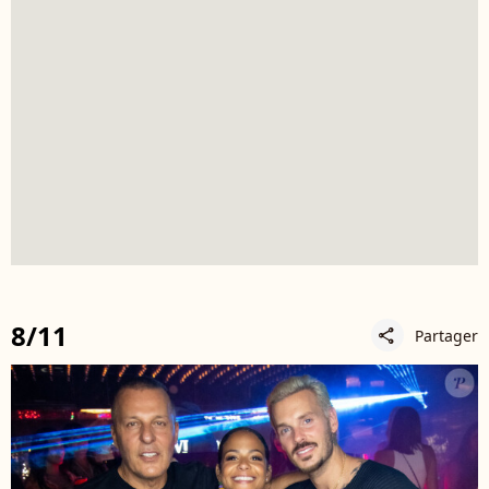
8/11
Partager
share