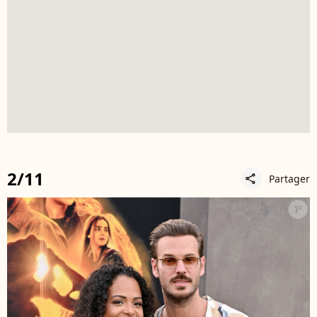
2/11
Partager
share