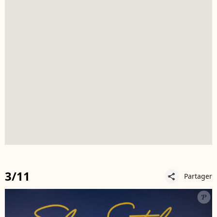
3/11
Partager
share