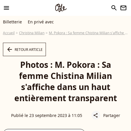
menu
search
newsletter
Billetterie
En privé avec
Accueil
Christina Milian
M. Pokora : Sa femme Chistina Milian s'affiche dans un haut entièrement transparent
arrow_left
RETOUR ARTICLE
Photos : M. Pokora : Sa
femme Chistina Milian
s'affiche dans un haut
entièrement transparent
Publié le 23 septembre 2023 à 11:05
Partager
share