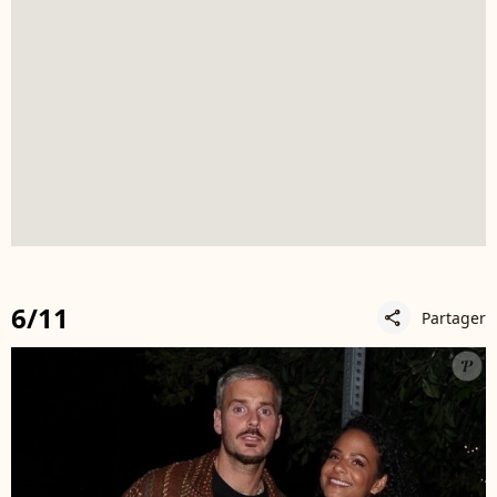
6/11
Partager
share