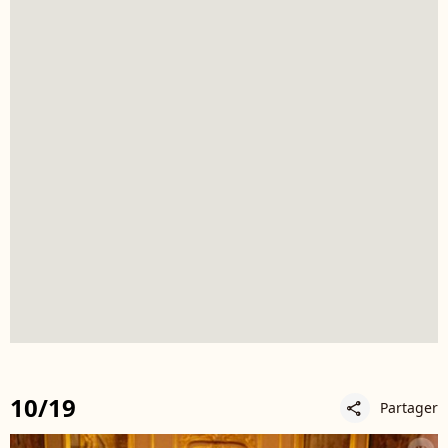
10/19
Partager
share