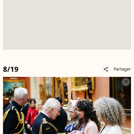
8/19
Partager
share