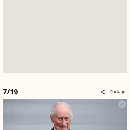
7/19
Partager
share