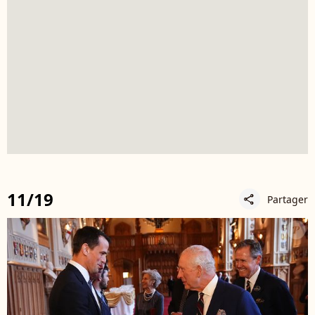
11/19
Partager
share