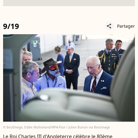
9/19
Partager
share
© BestImage, Eddie Mulholland/WPA-Pool / Julien Burton via Bestimage
Le Roi Charles III d'Angleterre célèbre le 80ème