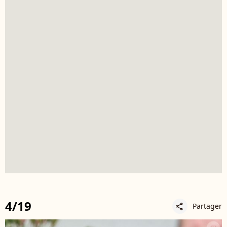
4/19
Partager
share