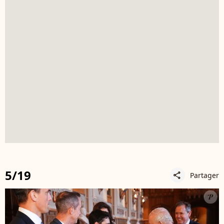
5/19
Partager
share