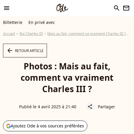
menu
search
newsletter
Billetterie
En privé avec
Accueil
Roi Charles III
Mais au fait, comment va vraiment Charles III ?
Ph
arrow_left
RETOUR ARTICLE
Photos : Mais au fait,
comment va vraiment
Charles III ?
Publié le 4 avril 2025 à 21:40
Partager
share
Ajoutez Ode à vos sources préférées