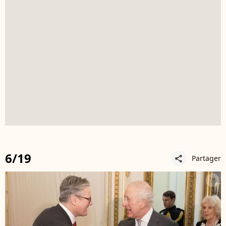
6/19
Partager
share