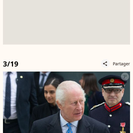
3/19
Partager
share