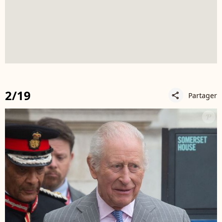
2/19
Partager
share