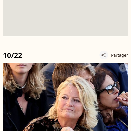
10/22
Partager
share