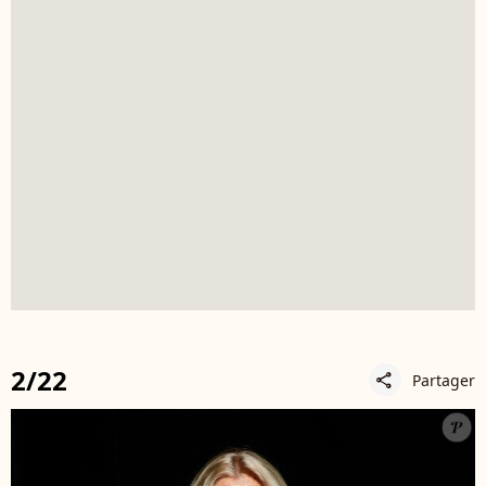
2/22
Partager
share