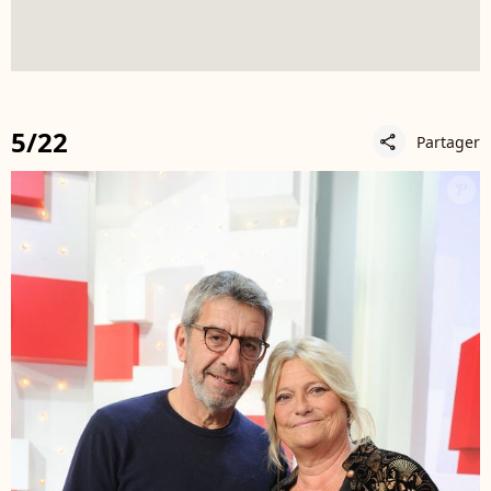
5/22
Partager
share