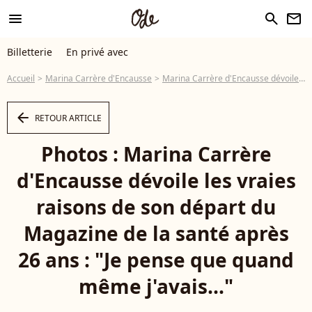
menu
search
newsletter
Billetterie
En privé avec
Accueil
Marina Carrère d'Encausse
Marina Carrère d'Encausse dévoile les vraies raisons de son départ du Magazine de la santé après 26 ans : "Je pense que quand même j'avais..."
arrow_left
RETOUR ARTICLE
Photos : Marina Carrère
d'Encausse dévoile les vraies
raisons de son départ du
Magazine de la santé après
26 ans : "Je pense que quand
même j'avais..."