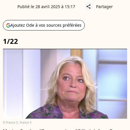
Publié le 28 avril 2025 à 15:17
Partager
share
Ajoutez Ode à vos sources préférées
1/22
© France 5, France 5