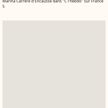
Marina Carrère d'Encausse dans "C l'hebdo" sur France
5