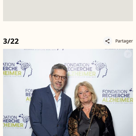
3/22
Partager
share