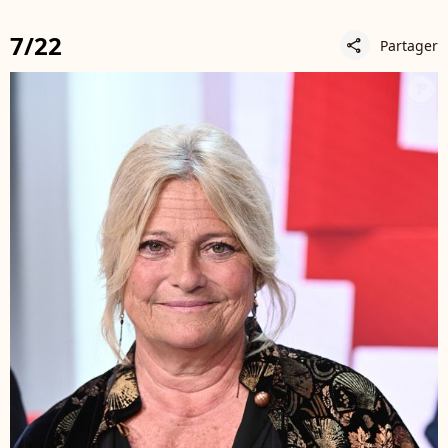
7/22
Partager
share