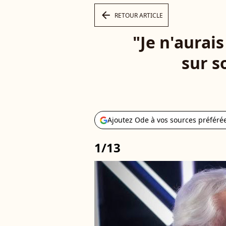
arrow_left
RETOUR ARTICLE
"Je n'aurai
sur s
Ajoutez Ode à vos sources préféré
1/13