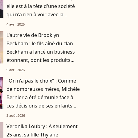
elle est à la tête d'une société
qui n'a rien à voir avec la
musique
4 avril 2026
L'autre vie de Brooklyn
Beckham : le fils aîné du clan
Beckham a lancé un business
étonnant, dont les produits
font partie des plus chers du
9 avril 2026
marché grand public
"On n'a pas le choix" : Comme
de nombreuses mères, Michèle
Bernier a été démunie face à
ces décisions de ses enfants
Charlotte et Enzo
3 août 2026
Veronika Loubry : A seulement
25 ans, sa fille Thylane