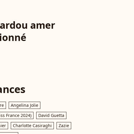
 Sardou amer
tionné
ances
re
Angelina Jolie
iss France 2024)
David Guetta
ier
Charlotte Casiraghi
Zazie