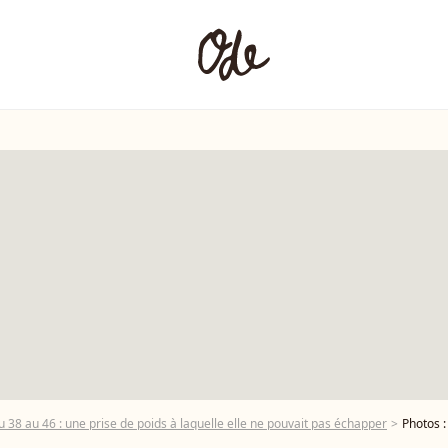
u 38 au 46 : une prise de poids à laquelle elle ne pouvait pas échapper
Photos : Michèl