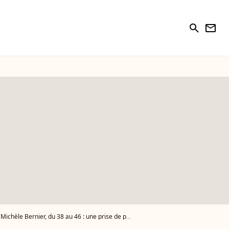
search
newsletter
e Bernier, du 38 au 46 : une prise de poids à laquelle elle ne pouvait pas échapper