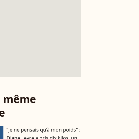
le même
e
“Je ne pensais qu’à mon poids” :
Diane Leyre a pris dix kilos, un