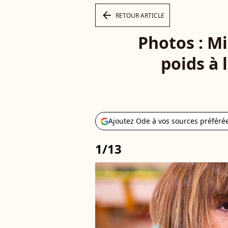
arrow_left
RETOUR ARTICLE
Photos : Mi
poids à 
Ajoutez Ode à vos sources préféré
1/13