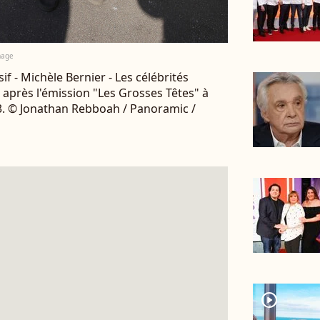
mage
usif - Michèle Bernier - Les célébrités
L après l'émission "Les Grosses Têtes" à
023. © Jonathan Rebboah / Panoramic /
player2