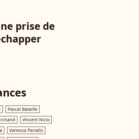
une prise de
 échapper
ances
e
Pascal Bataille
archand
Vincent Niclo
a
Vanessa Paradis