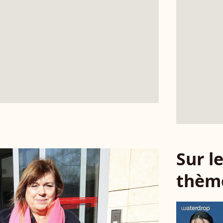
Sur 
thèm