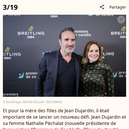
3/19
Partager
share
© BestImage, RACHID BELLAK / BESTIMAGE
Et pour la mère des filles de Jean Dujardin, il était
important de se lancer un nouveau défi. Jean Dujardin et
sa femme Nathalie Péchalat (nouvelle présidente de