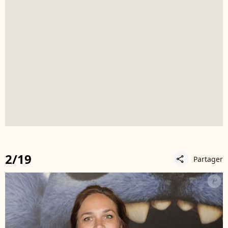
2/19
Partager
share