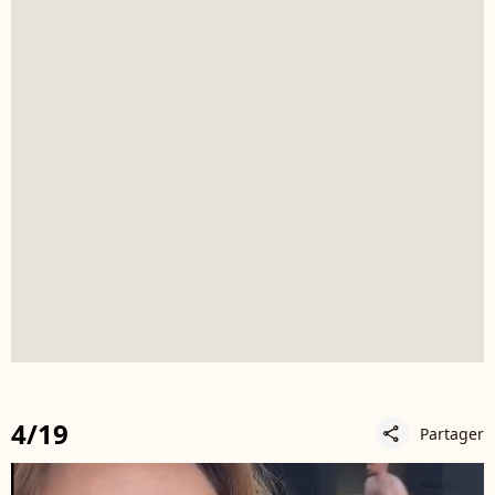
4/19
Partager
share