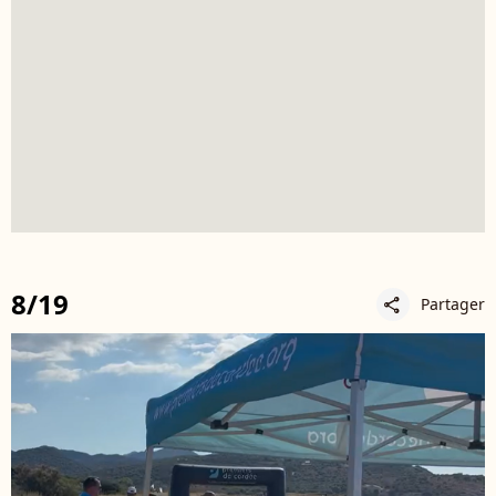
8/19
Partager
share