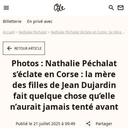
menu
search
newsletter
Billetterie
En privé avec
Accueil
Nathalie Péchalat
Nathalie Péchalat s’éclate en Corse : la mère des filles de Jean Dujardin fait quelque chose qu’elle n’aurait jamais tenté avant
arrow_left
RETOUR ARTICLE
Photos : Nathalie Péchalat
s’éclate en Corse : la mère
des filles de Jean Dujardin
fait quelque chose qu’elle
n’aurait jamais tenté avant
Publié le 21 juillet 2025 à 09:49
Partager
share