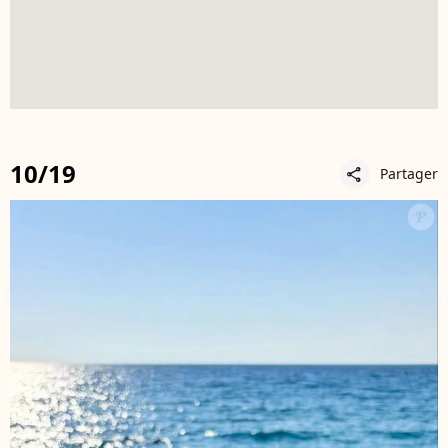
10/19
Partager
share