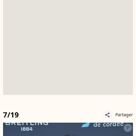
7/19
Partager
share