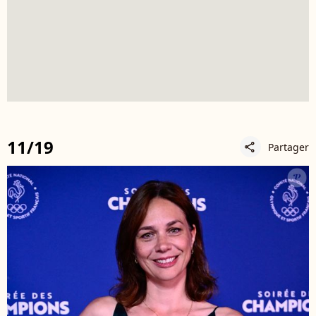
11/19
Partager
share