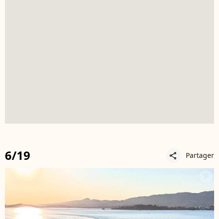
6/19
Partager
share