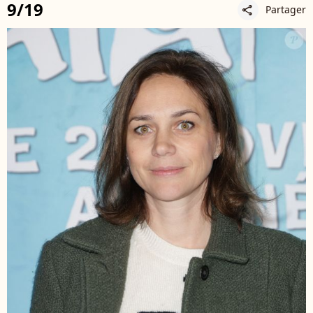
9/19
Partager
share