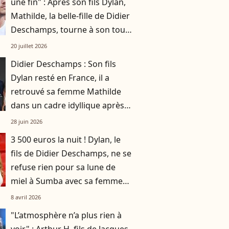
une fin" : Après son fils Dylan,
Mathilde, la belle-fille de Didier
Deschamps, tourne à son tour
une page
20 juillet 2026
Didier Deschamps : Son fils
Dylan resté en France, il a
retrouvé sa femme Mathilde
dans un cadre idyllique après
une période mouvementée
28 juin 2026
3 500 euros la nuit ! Dylan, le
fils de Didier Deschamps, ne se
refuse rien pour sa lune de
miel à Sumba avec sa femme
Mathilde
8 avril 2026
"L’atmosphère n’a plus rien à