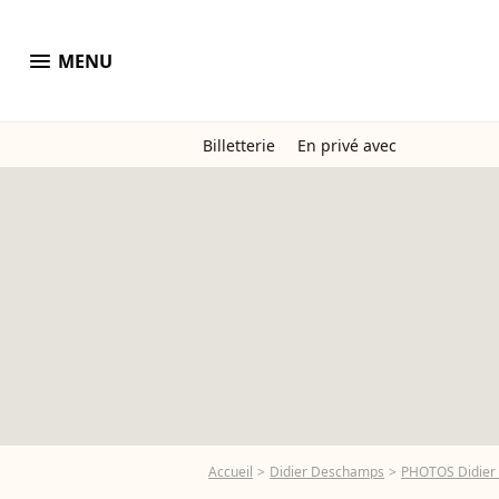
menu
MENU
Billetterie
En privé avec
Accueil
Didier Deschamps
PHOTOS Didier D