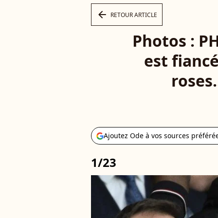
arrow_left
RETOUR ARTICLE
Photos : P
est fianc
roses
Ajoutez Ode à vos sources préféré
1/23