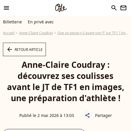
menu
search
newsletter
Billetterie
En privé avec
Accueil
Anne-Claire Coudray
Que se passe-t-il avant son JT sur TF1 ? Anne-Claire Coudray évoque ses rituels avant de prendre l'antenne en direct
arrow_left
RETOUR ARTICLE
Anne-Claire Coudray :
découvrez ses coulisses
avant le JT de TF1 en images,
une préparation d'athlète !
Publié le 2 mai 2026 à 13:03
Partager
share