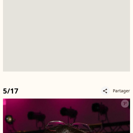
5/17
Partager
share