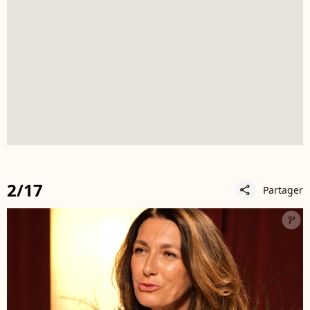
2/17
Partager
share