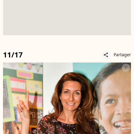
11/17
Partager
share