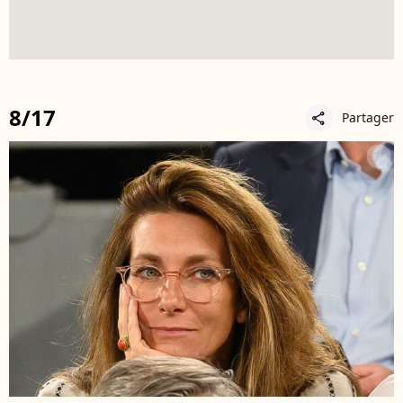
8/17
Partager
share