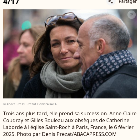
4/17
Partager
share
© Abaca Press, Prezat Denis/ABACA
Trois ans plus tard, elle prend sa succession. Anne-Claire
Coudray et Gilles Bouleau aux obsèques de Catherine
Laborde à l'église Saint-Roch à Paris, France, le 6 février
2025. Photo par Denis Prezat/ABACAPRESS.COM