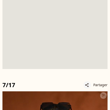
7/17
Partager
share