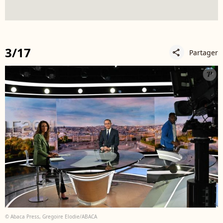
3/17
Partager
share
© Abaca Press, Gregoire Elodie/ABACA