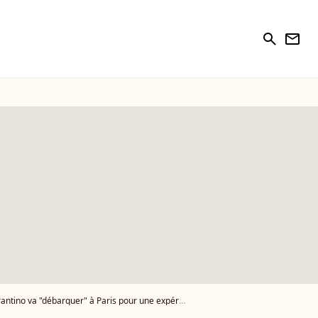
search
newsletter
o va "débarquer" à Paris pour une expérience incroyable !