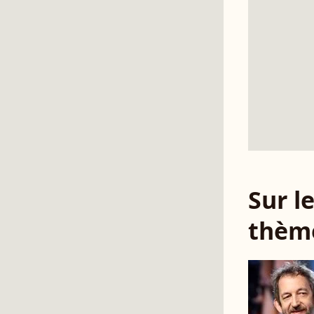
Sur 
thèm