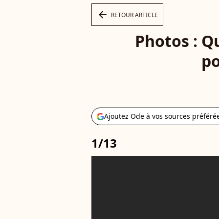
arrow_left
RETOUR ARTICLE
Photos : Q
po
Ajoutez Ode à vos sources préféré
1/13