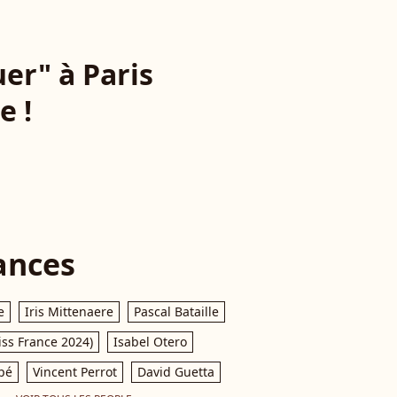
er" à Paris
e !
ances
e
Iris Mittenaere
Pascal Bataille
iss France 2024)
Isabel Otero
pé
Vincent Perrot
David Guetta