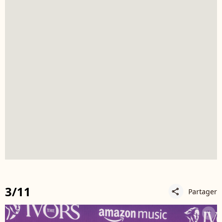
3/11
Partager
share