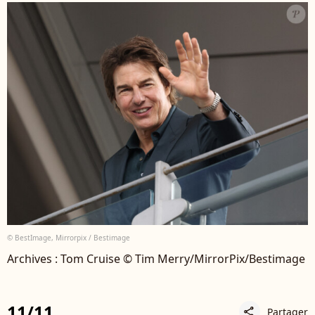
© BestImage, Mirrorpix / Bestimage
Archives : Tom Cruise © Tim Merry/MirrorPix/Bestimage
11/11
Partager
share