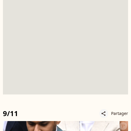
9/11
Partager
share