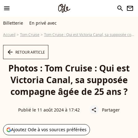
menu
search
newsletter
Billetterie
En privé avec
Accueil
Tom Cruise
Tom Cruise : Qui est Victoria Canal, sa supposée compagne âgée de 25 ans ?
arrow_left
RETOUR ARTICLE
Photos : Tom Cruise : Qui est
Victoria Canal, sa supposée
compagne âgée de 25 ans ?
Publié le 11 août 2024 à 17:42
Partager
share
Ajoutez Ode à vos sources préférées