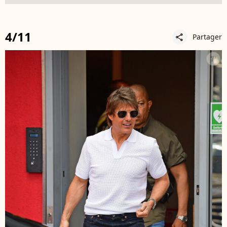
4/11
Partager
share