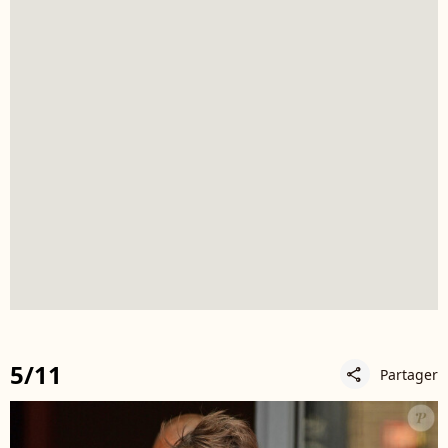
5/11
Partager
share