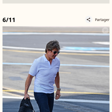
6/11
Partager
share