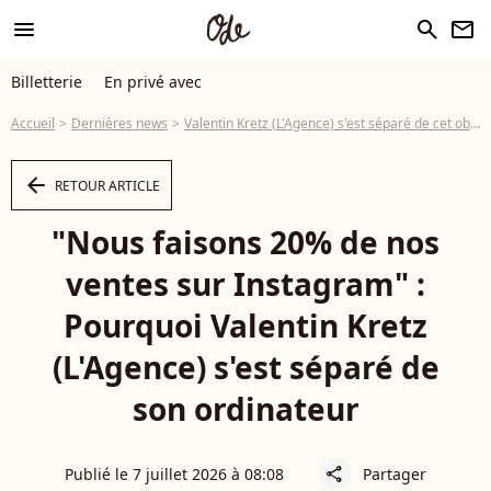
menu
search
newsletter
Billetterie
En privé avec
Accueil
Dernières news
Valentin Kretz (L'Agence) s'est séparé de cet objet du quotidien que 87% des Français utilisent encore
arrow_left
RETOUR ARTICLE
"Nous faisons 20% de nos
ventes sur Instagram" :
Pourquoi Valentin Kretz
(L'Agence) s'est séparé de
son ordinateur
Publié le 7 juillet 2026 à 08:08
Partager
share