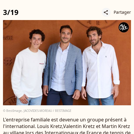
3/19
Partager
share
© BestImage, JACOVIDES-MOREAU / BESTIMAGE
L'entreprise familiale est devenue un groupe présent à
l'international. Louis Kretz,Valentin Kretz et Martin Kretz
au village lors des Internationaux de France de tennis de