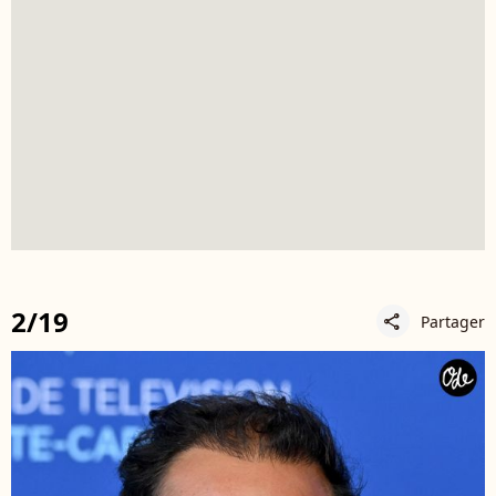
2/19
Partager
share