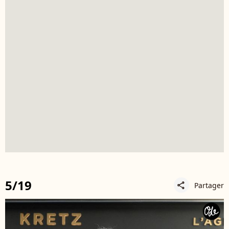
5/19
Partager
share