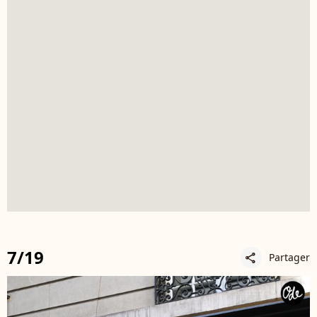
7/19
Partager
share