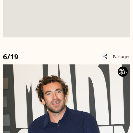
6/19
Partager
share