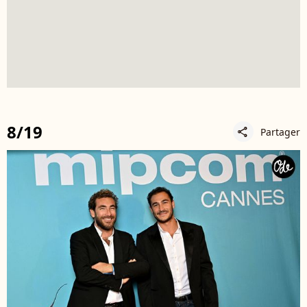
8/19
Partager
share