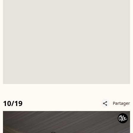
10/19
Partager
share