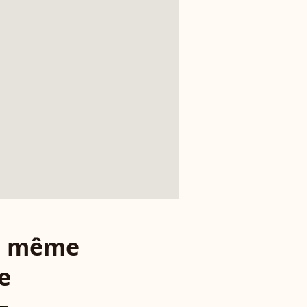
le même
e