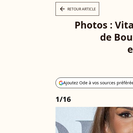
arrow_left
RETOUR ARTICLE
Photos : Vit
de Bou
e
Ajoutez Ode à vos sources préféré
1/16