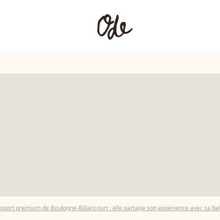
e sport premium de Boulogne-Billancourt : elle partage son expérience avec sa be