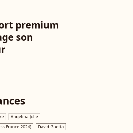
sport premium
age son
ur
ances
re
Angelina Jolie
iss France 2024)
David Guetta