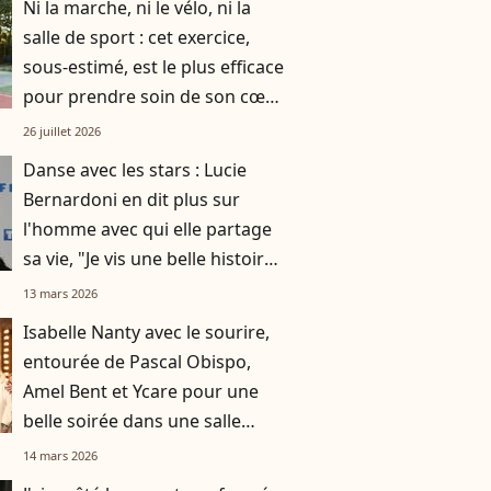
Ni la marche, ni le vélo, ni la
salle de sport : cet exercice,
sous-estimé, est le plus efficace
pour prendre soin de son cœur
et améliorer sa circulation
26 juillet 2026
sanguine
Danse avec les stars : Lucie
Bernardoni en dit plus sur
l'homme avec qui elle partage
sa vie, "Je vis une belle histoire
d'amour"
13 mars 2026
Isabelle Nanty avec le sourire,
entourée de Pascal Obispo,
Amel Bent et Ycare pour une
belle soirée dans une salle
emblématique de Paris
14 mars 2026