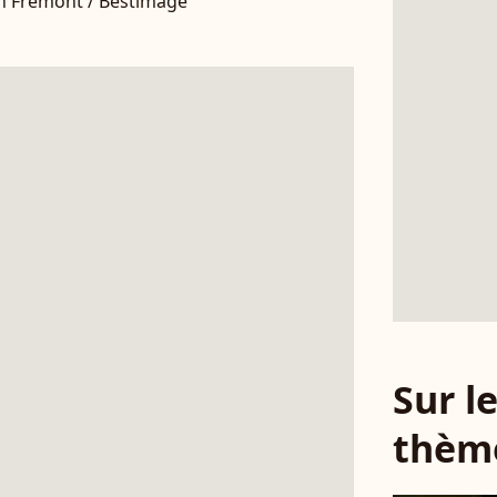
ien Frémont / Bestimage
Sur 
thèm