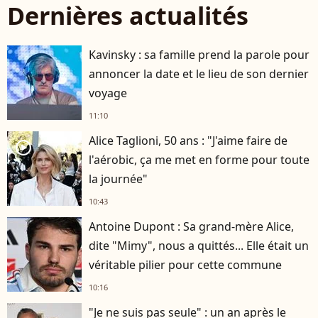
Dernières actualités
Kavinsky : sa famille prend la parole pour
annoncer la date et le lieu de son dernier
voyage
11:10
Alice Taglioni, 50 ans : "J'aime faire de
player2
l'aérobic, ça me met en forme pour toute
la journée"
10:43
Antoine Dupont : Sa grand-mère Alice,
dite "Mimy", nous a quittés... Elle était un
véritable pilier pour cette commune
10:16
"Je ne suis pas seule" : un an après le