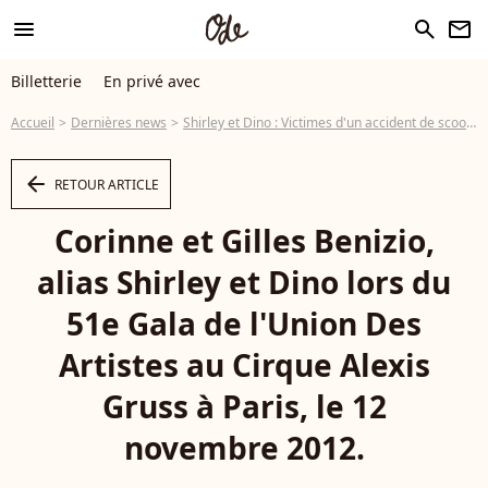
menu
search
newsletter
Billetterie
En privé avec
Accueil
Dernières news
Shirley et Dino : Victimes d'un accident de scooter !
arrow_left
RETOUR ARTICLE
Corinne et Gilles Benizio,
alias Shirley et Dino lors du
51e Gala de l'Union Des
Artistes au Cirque Alexis
Gruss à Paris, le 12
novembre 2012.