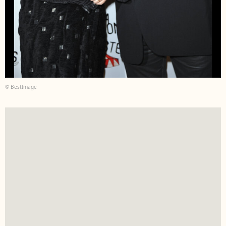
© BestImage