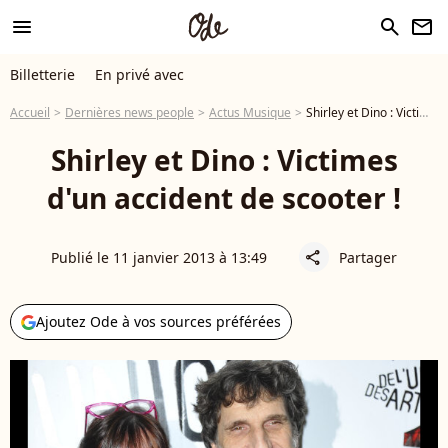
menu
search
newsletter
Billetterie
En privé avec
Accueil
Dernières news people
Actus Musique
Shirley et Dino : Victimes d'un accident de scooter !
Shirley et Dino : Victimes
d'un accident de scooter !
Publié le 11 janvier 2013 à 13:49
Partager
share
Ajoutez Ode à vos sources préférées