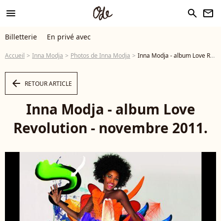
menu
search
newsletter
Billetterie
En privé avec
Accueil
Inna Modja
Photos de Inna Modja
Inna Modja - album Love Revolution - novembre 2011. - Photo
arrow_left
RETOUR ARTICLE
Inna Modja - album Love
Revolution - novembre 2011.