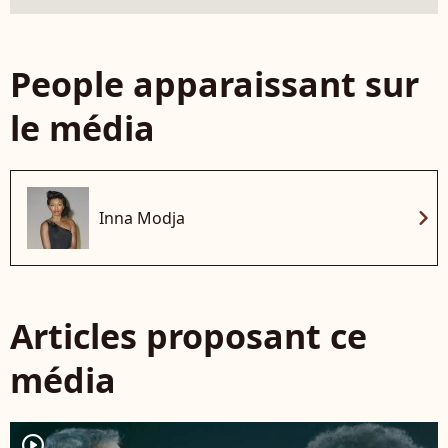
People apparaissant sur
le média
chevron_right
Inna Modja
Articles proposant ce
média
player2