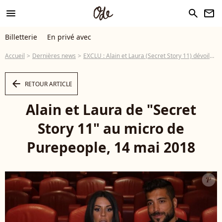
menu
search
newsletter
Billetterie
En privé avec
Accueil
Dernières news
EXCLU : Alain et Laura (Secret Story 11) dévoilent la raison de leur rupture
arrow_left
RETOUR ARTICLE
Alain et Laura de "Secret
Story 11" au micro de
Purepeople, 14 mai 2018