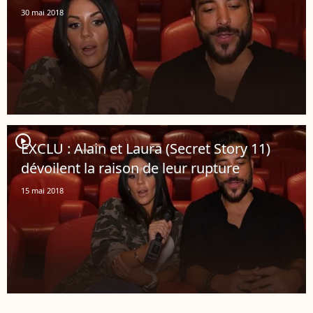
30 mai 2018
player2
EXCLU : Alain et Laura (Secret Story 11)
dévoilent la raison de leur rupture
15 mai 2018