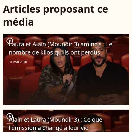
Articles proposant ce
média
player2
Laura et Alain (Moundir 3) amincis : Le
nombre de kilos qu'ils ont perdus
31 mai 2018
player2
Alain et Laura (Moundir 3) : Ce que
l'émission a changé à leur vie