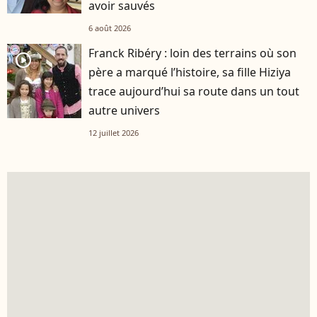
avoir sauvés
6 août 2026
Franck Ribéry : loin des terrains où son
player2
père a marqué l’histoire, sa fille Hiziya
trace aujourd’hui sa route dans un tout
autre univers
12 juillet 2026