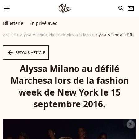
menu
search
newsletter
Billetterie
En privé avec
Accueil
Alyssa Milano
Photos de Alyssa Milano
Alyssa Milano au défilé Marchesa lors de la fashion week de New York le 15 septembre 2016. © CPA / Bestimage - Photo
arrow_left
RETOUR ARTICLE
Alyssa Milano au défilé
Marchesa lors de la fashion
week de New York le 15
septembre 2016.