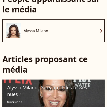
le média
chevron_right
Alyssa Milano
Articles proposant ce
média
Alyssa Milano : Sexy au lit, les fesses...
nues ?
8 mars 2017