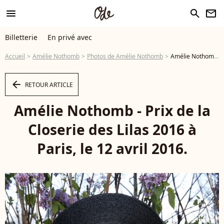
menu
search
newsletter
Billetterie
En privé avec
Accueil
Amélie Nothomb
Photos de Amélie Nothomb
Amélie Nothomb - Prix de la Closerie des Lilas 2016 à Paris, le 12 avril 2016. © Olivier Borde/Bestimage - Photo
arrow_left
RETOUR ARTICLE
Amélie Nothomb - Prix de la
Closerie des Lilas 2016 à
Paris, le 12 avril 2016.