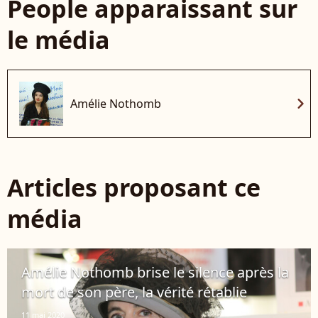
People apparaissant sur
le média
chevron_right
Amélie Nothomb
Articles proposant ce
média
Amélie Nothomb brise le silence après la
mort de son père, la vérité rétablie
11 mai 2020