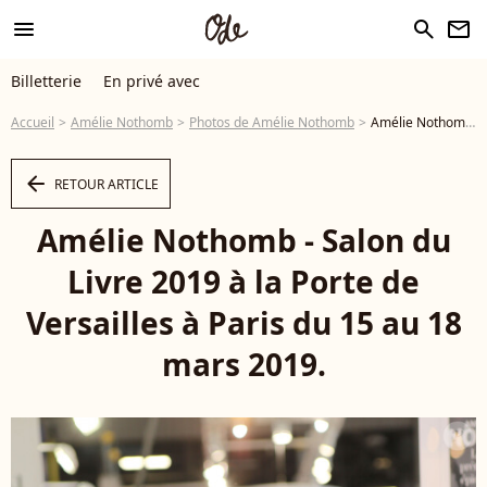
menu
search
newsletter
Billetterie
En privé avec
Accueil
Amélie Nothomb
Photos de Amélie Nothomb
Amélie Nothomb - Salon du Livre 2019 à la Porte de Versailles à Paris du 15 au 18 mars 2019. © Jean-Claude Woestelandt / Bestimage - Photo
arrow_left
RETOUR ARTICLE
Amélie Nothomb - Salon du
Livre 2019 à la Porte de
Versailles à Paris du 15 au 18
mars 2019.