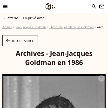
menu
search
newsletter
Billetterie
En privé avec
Accueil
Jean-Jacques Goldman
Photos de Jean-Jacques Goldman
Archives - Jean-Jacques Goldman en 1986 - Photo
arrow_left
RETOUR ARTICLE
Archives - Jean-Jacques
Goldman en 1986