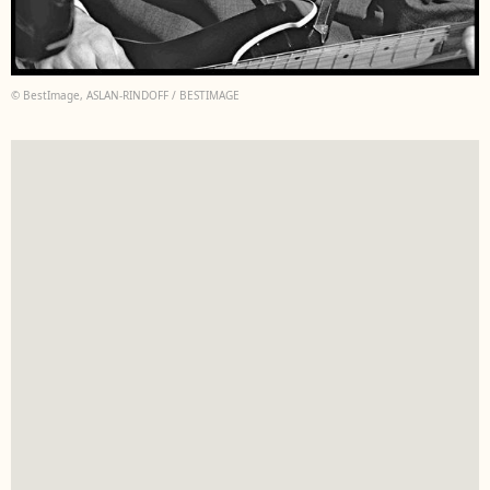
© BestImage, ASLAN-RINDOFF / BESTIMAGE