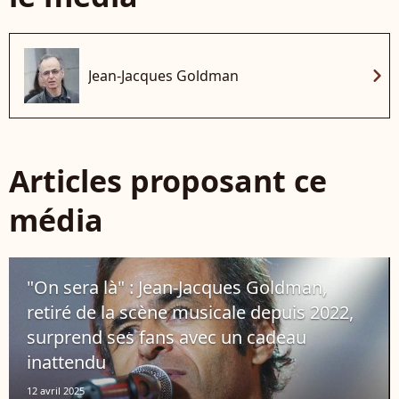
chevron_right
Jean-Jacques Goldman
Articles proposant ce
média
"On sera là" : Jean-Jacques Goldman,
retiré de la scène musicale depuis 2022,
surprend ses fans avec un cadeau
inattendu
12 avril 2025