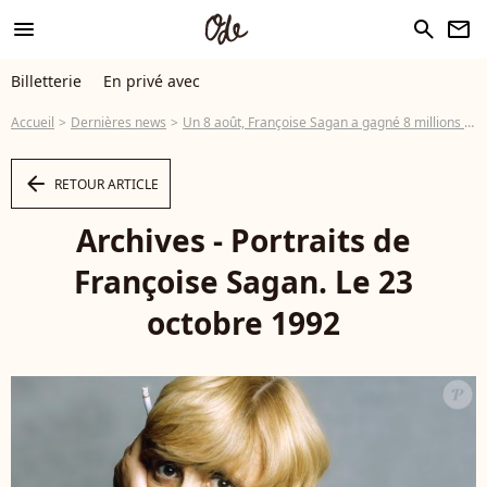
menu
search
newsletter
Billetterie
En privé avec
Accueil
Dernières news
Un 8 août, Françoise Sagan a gagné 8 millions sur le 8 au casino et s'est acheté un manoir de 8 hectares avec ses gains
arrow_left
RETOUR ARTICLE
Archives - Portraits de
Françoise Sagan. Le 23
octobre 1992