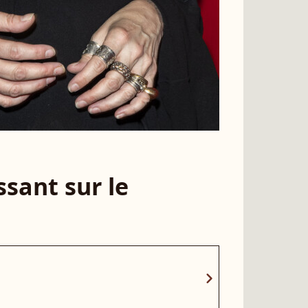
sant sur le
chevron_right