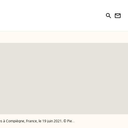
search
newsletter
ance, le 19 juin 2021. © Pierre Perusseau/Bestimage - Photo