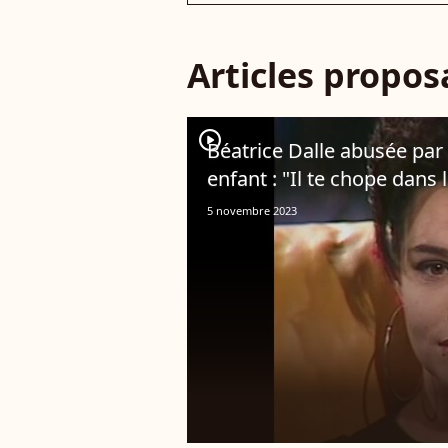
Articles propo
player2
Béatrice Dalle abusée par
enfant : "Il te chope dans le
5 novembre 2023