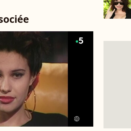
ssociée