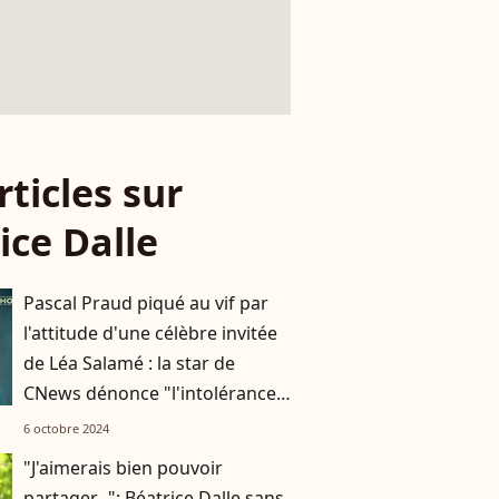
rticles sur
ice Dalle
Pascal Praud piqué au vif par
l'attitude d'une célèbre invitée
de Léa Salamé : la star de
CNews dénonce "l'intolérance,
la bêtise"
6 octobre 2024
"J'aimerais bien pouvoir
partager...": Béatrice Dalle sans