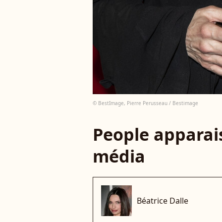
© BestImage, Pierre Perusseau / Bestimage
People apparais
média
Béatrice Dalle