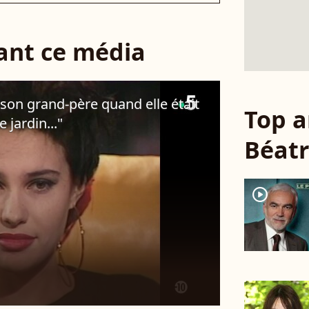
sant ce média
 son grand-père quand elle était
Top a
 jardin..."
Béatr
player2