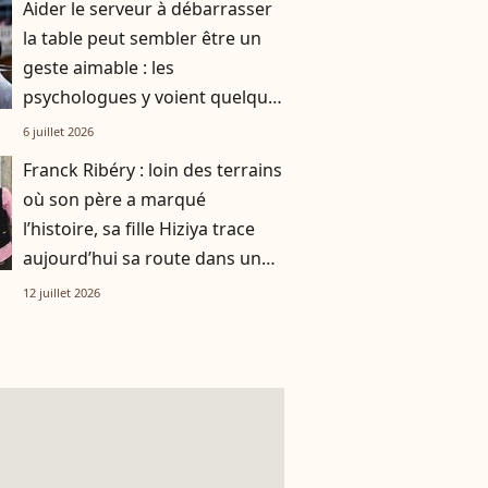
Aider le serveur à débarrasser
la table peut sembler être un
geste aimable : les
psychologues y voient quelque
chose de bien plus profond.
6 juillet 2026
Franck Ribéry : loin des terrains
où son père a marqué
l’histoire, sa fille Hiziya trace
aujourd’hui sa route dans un
tout autre univers
12 juillet 2026