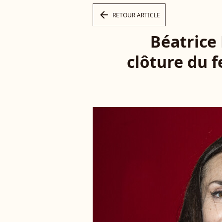
arrow_left
RETOUR ARTICLE
Béatrice 
clôture du f