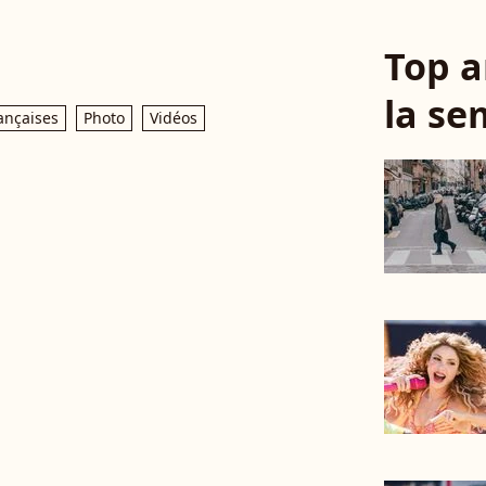
Top a
la se
ançaises
Photo
Vidéos