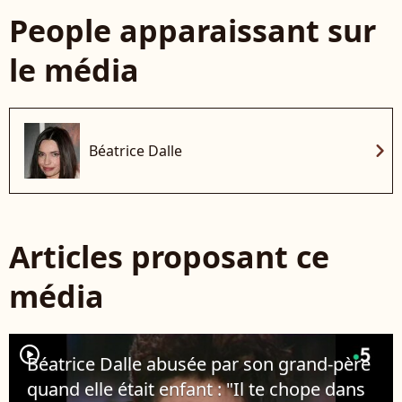
People apparaissant sur
le média
chevron_right
Béatrice Dalle
Articles proposant ce
média
player2
Béatrice Dalle abusée par son grand-père
quand elle était enfant : "Il te chope dans