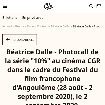
menu
search
newsletter
Billetterie
En privé avec
Accueil
Béatrice Dalle
Photos de Béatrice Dalle
Béatrice Dalle - Photocall de la série "10%" au cinéma CGR dans le cadre du Festival du film francophone d'Angoulême (28 août - 2 septembre 2020), le 2 septembre 2020. - Photo
arrow_left
RETOUR ARTICLE
Béatrice Dalle - Photocall de
la série "10%" au cinéma CGR
dans le cadre du Festival du
film francophone
d'Angoulême (28 août - 2
septembre 2020), le 2