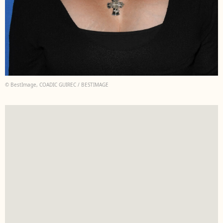
© BestImage, COADIC GUIREC / BESTIMAGE