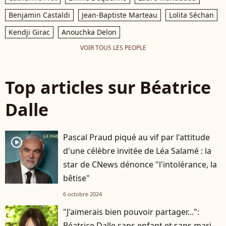
Benjamin Castaldi
Jean-Baptiste Marteau
Lolita Séchan
Kendji Girac
Anouchka Delon
VOIR TOUS LES PEOPLE
Top articles sur Béatrice
Dalle
Pascal Praud piqué au vif par l'attitude
player2
d'une célèbre invitée de Léa Salamé : la
star de CNews dénonce "l'intolérance, la
bêtise"
6 octobre 2024
"J'aimerais bien pouvoir partager...":
Béatrice Dalle sans enfant et sans mari,