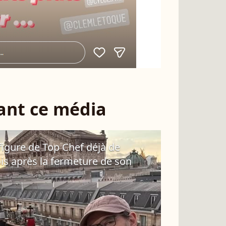
sant ce média
figure de Top Chef déjà de
is après la fermeture de son