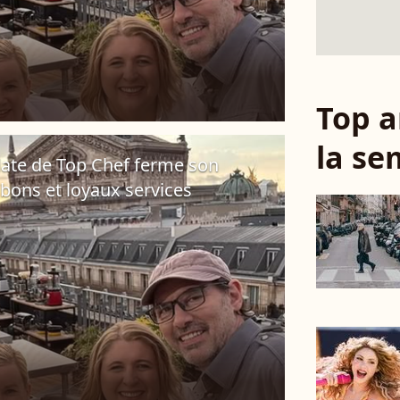
Top a
la se
didate de Top Chef ferme son
 bons et loyaux services