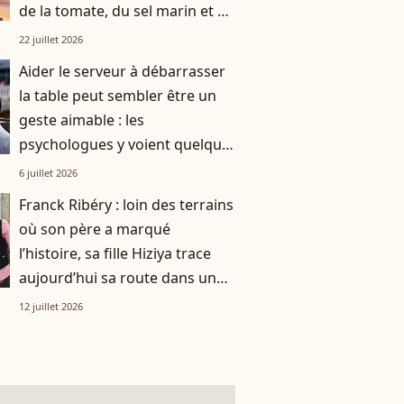
de la tomate, du sel marin et un
smoothie"
22 juillet 2026
Aider le serveur à débarrasser
la table peut sembler être un
geste aimable : les
psychologues y voient quelque
chose de bien plus profond.
6 juillet 2026
Franck Ribéry : loin des terrains
où son père a marqué
l’histoire, sa fille Hiziya trace
aujourd’hui sa route dans un
tout autre univers
12 juillet 2026