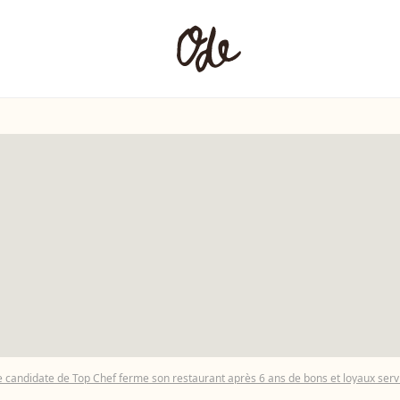
ette candidate de Top Chef ferme son restaurant après 6 ans de bons et loyaux serv