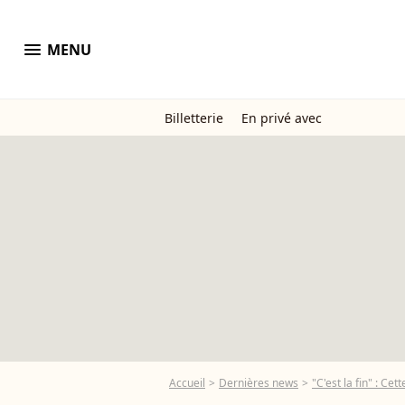
menu
MENU
Billetterie
En privé avec
Accueil
Dernières news
"C'est la fin" : C