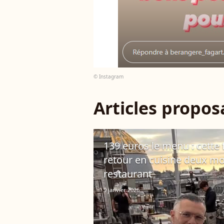
© Instagram
Articles propo
139 euros le menu : cette 
retour en cuisine deux mo
restaurant
9 janvier 2026