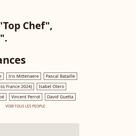
"Top Chef",
".
ances
e
Iris Mittenaere
Pascal Bataille
iss France 2024)
Isabel Otero
pé
Vincent Perrot
David Guetta
VOIR TOUS LES PEOPLE