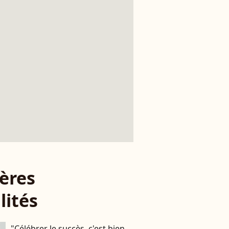
ères
lités
"Célébrer le succès, c'est bien,