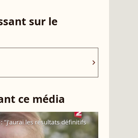
sant sur le
chevron_right
sant ce média
 "J'aurai les résultats définitifs