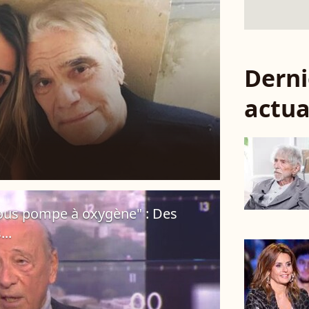
Derni
actua
sous pompe à oxygène" : Des
..