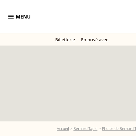
menu
MENU
Billetterie
En privé avec
Accueil
Bernard Tapie
Photos de Bernard 