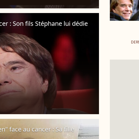
er : Son fils Stéphane lui dédie
DER
n" face au cancer : Sa fille