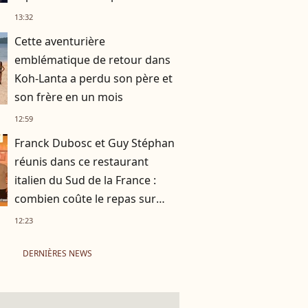
!
13:32
Cette aventurière
emblématique de retour dans
Koh-Lanta a perdu son père et
son frère en un mois
12:59
Franck Dubosc et Guy Stéphan
réunis dans ce restaurant
italien du Sud de la France :
combien coûte le repas sur
place ?
12:23
DERNIÈRES NEWS