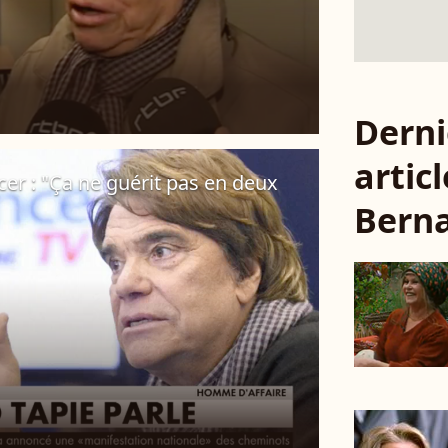
Derni
articl
er : "Ça ne guérit pas en deux
Berna