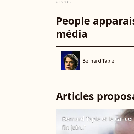
© France 2
People apparais
média
Bernard Tapie
Articles propo
Bernard Tapie et le cancer :
fin juin.."