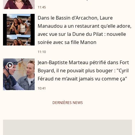
11:45
Dans le Bassin d'Arcachon, Laure
Manaudou a un restaurant qu'elle adore,
avec vue sur la Dune du Pilat : nouvelle
soirée avec sa fille Manon
11:10
Jean-Baptiste Marteau pétrifié dans Fort
player2
Boyard, il ne pouvait plus bouger : "Cyril
Féraud ne m’avait jamais vu comme ça"
10:41
DERNIÈRES NEWS