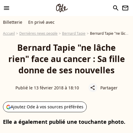
menu
search
newsletter
Billetterie
En privé avec
Accueil
Dernières news people
Bernard Tapie
Bernard Tapie "ne lâche rien" face au cancer : Sa fille donne de ses nouvelles
Bernard Tapie "ne lâche
rien" face au cancer : Sa fille
donne de ses nouvelles
Publié le 13 février 2018 à 18:10
Partager
share
Ajoutez Ode à vos sources préférées
Elle a également publié une touchante photo.