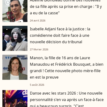
player2
de sa fille après sa prise en charge : "Il y
a eu de la casse"
24 avril 2026
Isabelle Adjani face à la justice : la
comédienne doit faire face à une
nouvelle décision du tribunal
27 février 2026
Manon, la fille de 16 ans de Laure
Manaudou et Frédérick Bousquet, a bien
grandi ! Cette nouvelle photo mère-fille
en est la preuve
5 août 2026
Danse avec les stars 2026 : Une nouvelle
personnalité s'en va après un face-à-face
qui a beaucoup surpris, "C'est