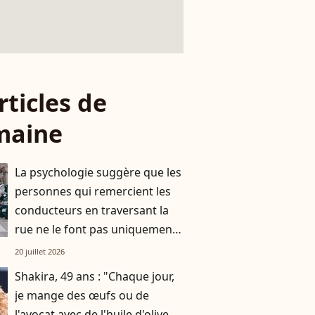
rticles de
maine
La psychologie suggère que les
personnes qui remercient les
conducteurs en traversant la
rue ne le font pas uniquement
par gratitude
20 juillet 2026
Shakira, 49 ans : "Chaque jour,
je mange des œufs ou de
l'avocat avec de l'huile d'olive,