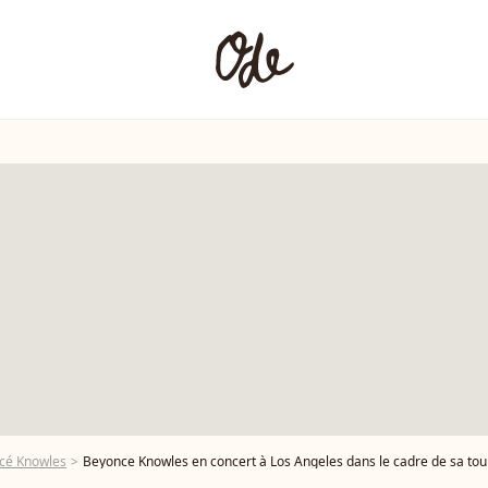
cé Knowles
Beyonce Knowles en concert à Los Angeles dans le cadre de sa tournée "Cowboy Carter". Beyonce a fait monter sur