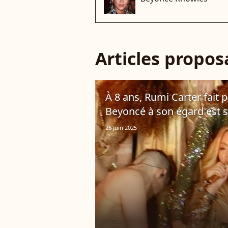
Articles propo
À 8 ans, Rumi Carter fait pa
Beyoncé à son égard est su
26 juin 2025