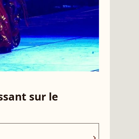
sant sur le
chevron_right