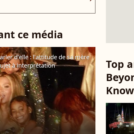
sant ce média
rler d'elle : l'attitude de sa mère
Top a
jet à interprétation
Beyo
Know