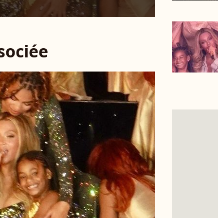
ssociée