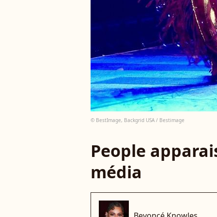
© BestImage, Backgrid USA / Bestimage
People apparais
média
Beyoncé Knowles