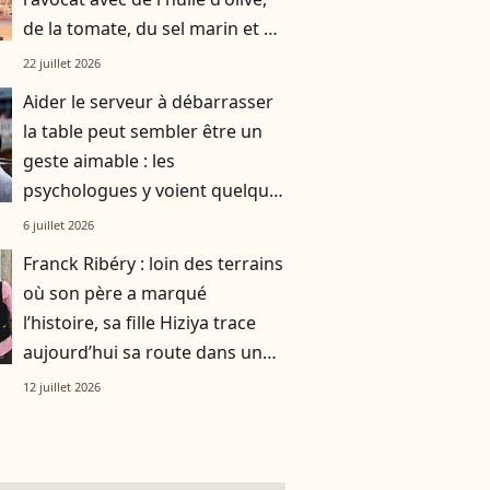
de la tomate, du sel marin et un
smoothie"
22 juillet 2026
Aider le serveur à débarrasser
la table peut sembler être un
geste aimable : les
psychologues y voient quelque
chose de bien plus profond.
6 juillet 2026
Franck Ribéry : loin des terrains
où son père a marqué
l’histoire, sa fille Hiziya trace
aujourd’hui sa route dans un
tout autre univers
12 juillet 2026