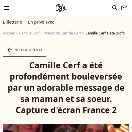
menu
search
newsletter
Billetterie
En privé avec
Accueil
Camille Cerf
Vidéos de Camille Cerf
Camille Cerf a été profondément bouleversée par un adorable message de sa maman et sa soeur. Capture d'écran France 2 - Vidéo
arrow_left
RETOUR ARTICLE
Camille Cerf a été
profondément bouleversée
par un adorable message de
sa maman et sa soeur.
Capture d'écran France 2