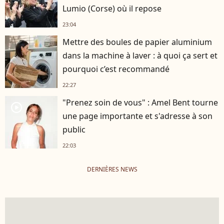
Lumio (Corse) où il repose
23:04
Mettre des boules de papier aluminium
dans la machine à laver : à quoi ça sert et
pourquoi c’est recommandé
22:27
"Prenez soin de vous" : Amel Bent tourne
player2
une page importante et s'adresse à son
public
22:03
DERNIÈRES NEWS