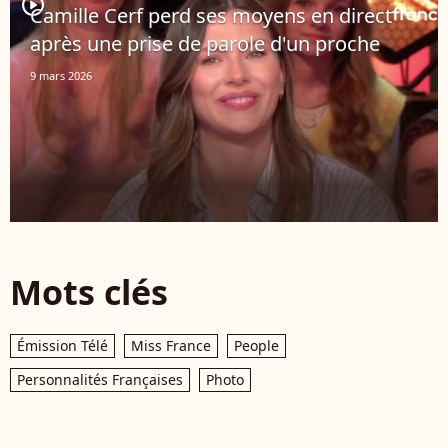
player2
Camille Cerf perd ses moyens en direct
après une prise de parole d'un proche
9 mars 2026
Mots clés
Émission Télé
Miss France
People
Personnalités Françaises
Photo