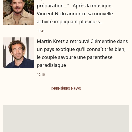
préparation…” : Après la musique,
Vincent Niclo annonce sa nouvelle
activité impliquant plusieurs
personnalités
10:41
Martin Kretz a retrouvé Clémentine dans
un pays exotique qu'il connaît très bien,
le couple savoure une parenthèse
paradisiaque
10:10
DERNIÈRES NEWS