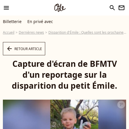
menu
search
newsletter
Billetterie
En privé avec
Accueil
Dernières news
Disparition d'Émile : Quelles sont les prochaines étapes après la découverte de ses ossements près du Haut-Vernet ?
arrow_left
RETOUR ARTICLE
Capture d'écran de BFMTV
d'un reportage sur la
disparition du petit Émile.