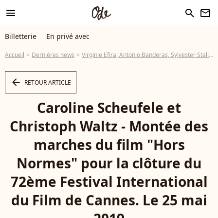
menu
search
newsletter
Billetterie
En privé avec
Accueil
Dernières news
Virginie Efira, Antonio Banderas, Sylvester Stallone... In love au final de Cannes
arrow_left
RETOUR ARTICLE
Caroline Scheufele et
Christoph Waltz - Montée des
marches du film "Hors
Normes" pour la clôture du
72ème Festival International
du Film de Cannes. Le 25 mai