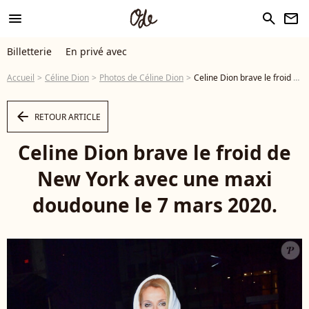
menu
search
newsletter
Billetterie
En privé avec
Accueil
Céline Dion
Photos de Céline Dion
Celine Dion brave le froid de New York avec une maxi doudoune le 7 mars 2020. - Photo
arrow_left
RETOUR ARTICLE
Celine Dion brave le froid de
New York avec une maxi
doudoune le 7 mars 2020.