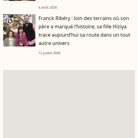
6 août 2026
Franck Ribéry : loin des terrains où son
player2
père a marqué l’histoire, sa fille Hiziya
trace aujourd’hui sa route dans un tout
autre univers
12 juillet 2026