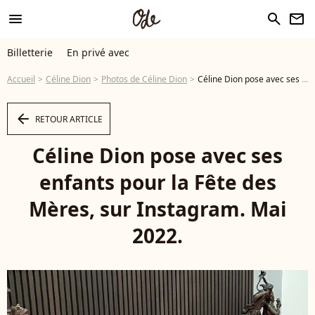
menu
search
newsletter
Billetterie
En privé avec
Accueil
Céline Dion
Photos de Céline Dion
Céline Dion pose avec ses enfants pour la Fête des Mères, sur Instagram. Mai 2022. - Photo
arrow_left
RETOUR ARTICLE
Céline Dion pose avec ses
enfants pour la Fête des
Mères, sur Instagram. Mai
2022.