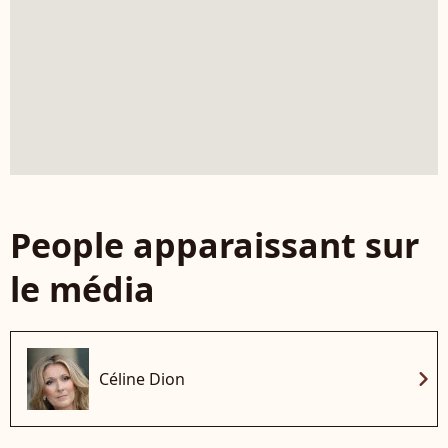
People apparaissant sur
le média
chevron_right
Céline Dion