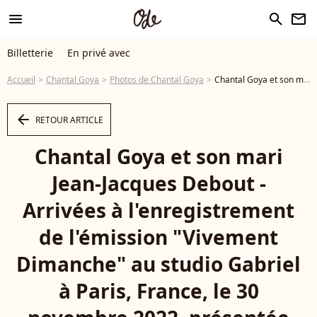
menu
search
newsletter
Billetterie
En privé avec
Accueil
Chantal Goya
Photos de Chantal Goya
Chantal Goya et son mari Jean-Jacques Debout - Arrivées à l'enregistrement de l'émission "Vivement Dimanche" au studio Gabriel à Paris, France, le 30 novembre 2022, présentée par M. Drucker et diffusée le 11 décembre 2022 sur France 3. © Christophe Clovis/Bestimage - Photo
arrow_left
RETOUR ARTICLE
Chantal Goya et son mari
Jean-Jacques Debout -
Arrivées à l'enregistrement
de l'émission "Vivement
Dimanche" au studio Gabriel
à Paris, France, le 30