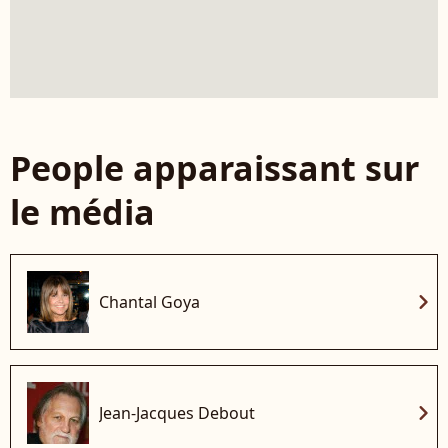
People apparaissant sur
le média
chevron_right
Chantal Goya
chevron_right
Jean-Jacques Debout