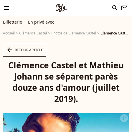
menu
search
newsletter
Billetterie
En privé avec
Accueil
Clémence Castel
Photos de Clémence Castel
Clémence Castel et Mathieu Johann se séparent parès douze ans d'amour (juillet 2019). - Photo
arrow_left
RETOUR ARTICLE
Clémence Castel et Mathieu
Johann se séparent parès
douze ans d'amour (juillet
2019).