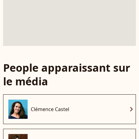
People apparaissant sur
le média
chevron_right
Clémence Castel