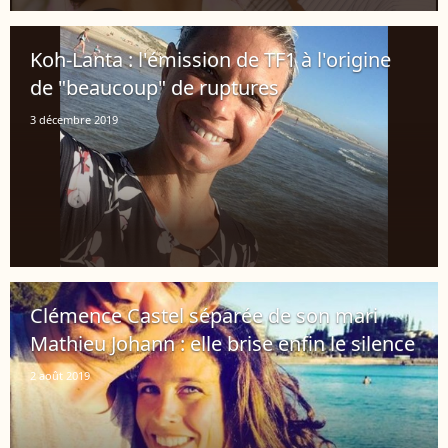
Koh-Lanta : l'émission de TF1 à l'origine
de "beaucoup" de ruptures
3 décembre 2019
Clémence Castel séparée de son mari
Mathieu Johann : elle brise enfin le silence
2 août 2019