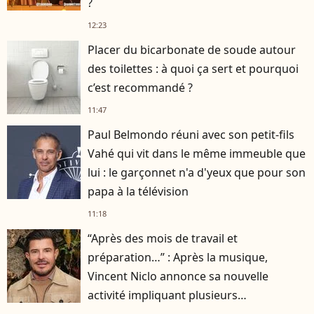
?
12:23
Placer du bicarbonate de soude autour
des toilettes : à quoi ça sert et pourquoi
c’est recommandé ?
11:47
Paul Belmondo réuni avec son petit-fils
Vahé qui vit dans le même immeuble que
lui : le garçonnet n'a d'yeux que pour son
papa à la télévision
11:18
“Après des mois de travail et
préparation…” : Après la musique,
Vincent Niclo annonce sa nouvelle
activité impliquant plusieurs
personnalités