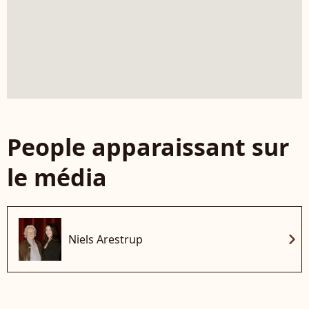
People apparaissant sur
le média
chevron_right
Niels Arestrup