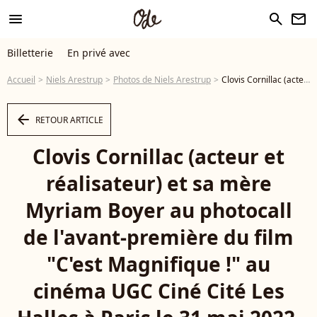
menu
search
newsletter
Billetterie
En privé avec
Accueil
Niels Arestrup
Photos de Niels Arestrup
Clovis Cornillac (acteur et réalisateur) et sa mère Myriam Boyer au photocall de l'avant-première du film "C'est Magnifique !" au cinéma UGC Ciné Cité Les Halles à Paris le 31 mai 2022. © Coadic Guirec / Bestimage - Photo
arrow_left
RETOUR ARTICLE
Clovis Cornillac (acteur et
réalisateur) et sa mère
Myriam Boyer au photocall
de l'avant-première du film
"C'est Magnifique !" au
cinéma UGC Ciné Cité Les