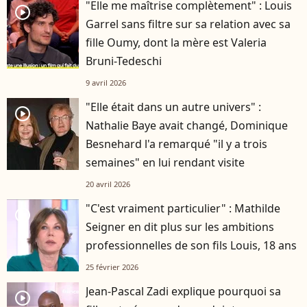
"Elle me maîtrise complètement" : Louis
player2
Garrel sans filtre sur sa relation avec sa
fille Oumy, dont la mère est Valeria
Bruni-Tedeschi
9 avril 2026
"Elle était dans un autre univers" :
player2
Nathalie Baye avait changé, Dominique
Besnehard l'a remarqué "il y a trois
semaines" en lui rendant visite
20 avril 2026
"C'est vraiment particulier" : Mathilde
player2
Seigner en dit plus sur les ambitions
professionnelles de son fils Louis, 18 ans
25 février 2026
Jean-Pascal Zadi explique pourquoi sa
player2