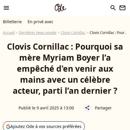
menu
search
newsletter
Billetterie
En privé avec
Accueil
Dernières news people
Clovis Cornillac
Clovis Cornillac : Pourquoi sa mère Myriam Boyer l’a empêché d'en venir aux mains avec un célèbre acteur, parti l’an dernier ?
Clovis Cornillac : Pourquoi sa
mère Myriam Boyer l’a
empêché d'en venir aux
mains avec un célèbre
acteur, parti l’an dernier ?
Publié le 9 avril 2025 à 13:00
Partager
share
Ajoutez Ode à vos sources préférées