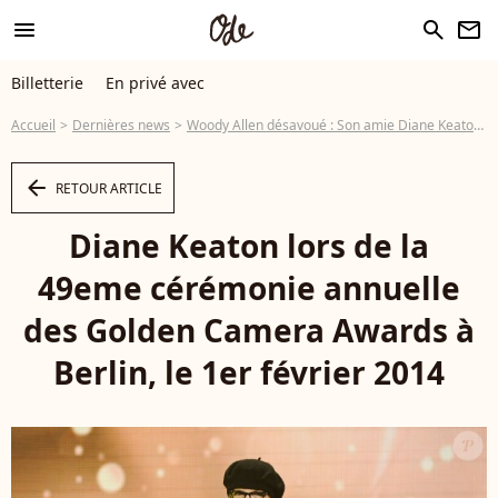
menu
search
newsletter
Billetterie
En privé avec
Accueil
Dernières news
Woody Allen désavoué : Son amie Diane Keaton refuse de l'abandonner
arrow_left
RETOUR ARTICLE
Diane Keaton lors de la
49eme cérémonie annuelle
des Golden Camera Awards à
Berlin, le 1er février 2014