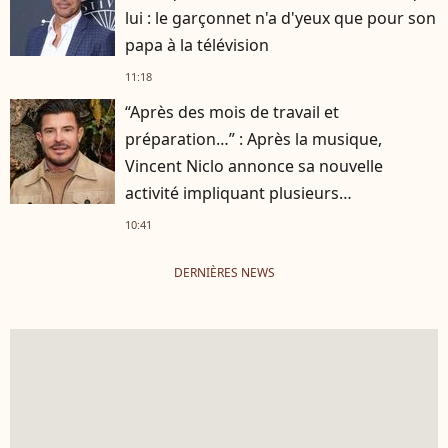
lui : le garçonnet n'a d'yeux que pour son
papa à la télévision
11:18
“Après des mois de travail et
préparation…” : Après la musique,
Vincent Niclo annonce sa nouvelle
activité impliquant plusieurs
personnalités
10:41
DERNIÈRES NEWS